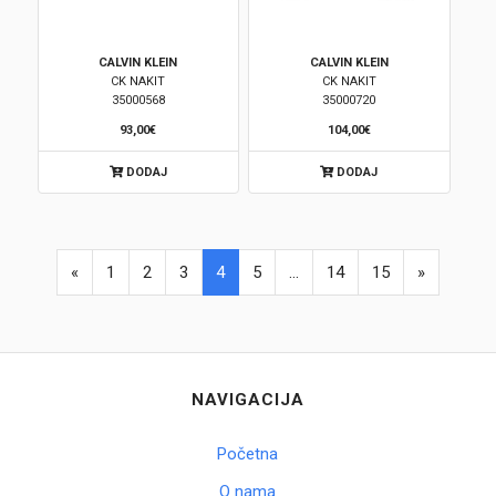
CALVIN KLEIN
CALVIN KLEIN
CK NAKIT
CK NAKIT
35000568
35000720
93,00€
104,00€
DODAJ
DODAJ
«
1
2
3
4
5
...
14
15
»
NAVIGACIJA
Početna
O nama