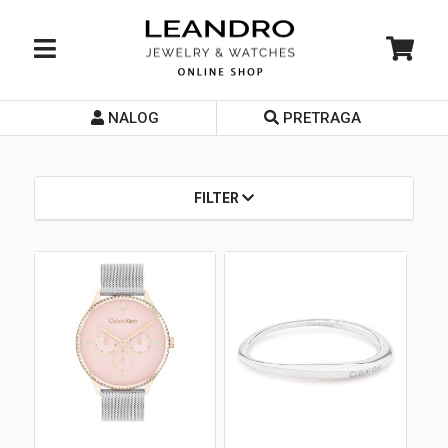
NALOG
PRETRAGA
Početna
O nama
FILTER
Prodavnice
Servis
Kontakt
Loyalty Club
Rate