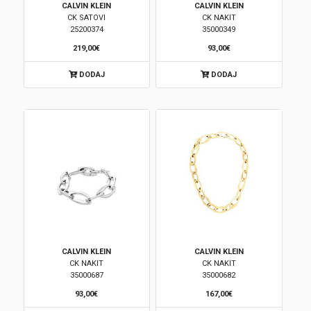
CALVIN KLEIN
CALVIN KLEIN
CK SATOVI
CK NAKIT
Brendovi
25200374
35000349
219,00€
93,00€
Swiss🇨🇭
DODAJ
DODAJ
Satovi
Nakit
Diamond
Outlet
POKLON VAUČER
CALVIN KLEIN
CALVIN KLEIN
CK NAKIT
CK NAKIT
35000687
35000682
Prijava
93,00€
167,00€
Registracija