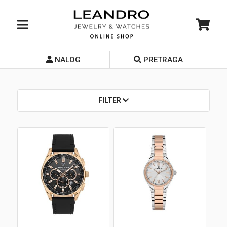
NALOG
PRETRAGA
Početna
O nama
FILTER
Prodavnice
Servis
Kontakt
Loyalty Club
Rate