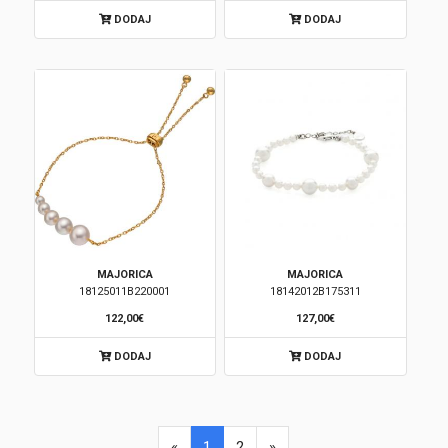
DODAJ
DODAJ
MAJORICA
MAJORICA
18125011B220001
18142012B175311
122,00€
127,00€
DODAJ
DODAJ
«
1
2
»