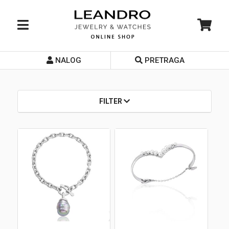
NALOG
PRETRAGA
Početna
O nama
FILTER
Prodavnice
Servis
Kontakt
Loyalty Club
Rate