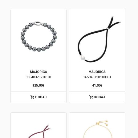
Korpa
MAJORICA
MAJORICA
98640320210101
16594012B200001
125,00€
41,00€
DODAJ
DODAJ