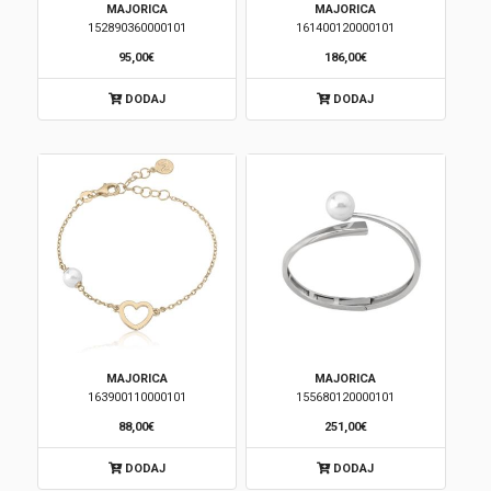
MAJORICA
MAJORICA
152890360000101
161400120000101
Brendovi
95,00€
186,00€
Swiss🇨🇭
DODAJ
DODAJ
Satovi
Nakit
Diamond
Outlet
POKLON VAUČER
MAJORICA
MAJORICA
163900110000101
155680120000101
88,00€
251,00€
Prijava
DODAJ
DODAJ
Registracija