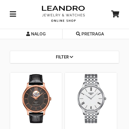
NALOG
PRETRAGA
Početna
O nama
FILTER
Prodavnice
Servis
Kontakt
Loyalty Club
Rate