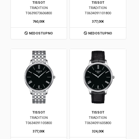
TISSOT
TISSOT
TRADITION
TRADITION
Brendovi
T0639073606800
T0634091101800
760,00€
377,00€
Swiss🇨🇭
NEDOSTUPNO
NEDOSTUPNO
Satovi
Nakit
Diamond
Outlet
POKLON VAUČER
TISSOT
TISSOT
TRADITION
TRADITION
T0634091105800
T0634091605800
Prijava
377,00€
324,00€
Registracija