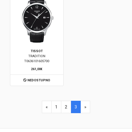
TISSOT
TRADITION
T0636101605700
261,00€
NEDOSTUPNO
«
1
2
3
»