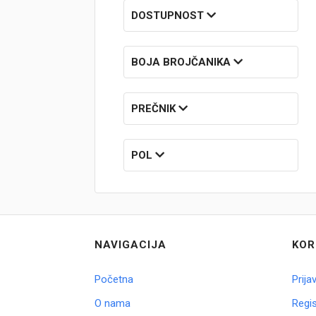
DOSTUPNOST
Brendovi
Swiss🇨🇭
BOJA BROJČANIKA
Satovi
PREČNIK
Nakit
POL
Diamond
Outlet
POKLON VAUČER
NAVIGACIJA
KOR
Početna
Prija
Prijava
O nama
Regis
Registracija