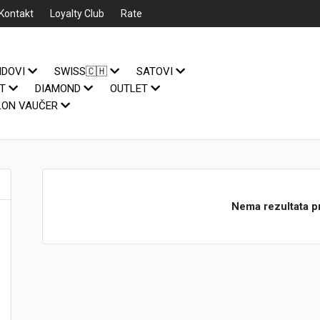
Kontakt
Loyalty Club
Rate
NDOVI
SWISS🇨🇭
SATOVI
IT
DIAMOND
OUTLET
LON VAUČER
Nema rezultata p