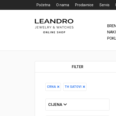
Početna
O nama
Prodavnice
Servis
BRE
Početna
NAK
POK
O nama
Prodavnice
FILTER
Servis
Kontakt
CRNA
TH SATOVI
Loyalty Club
Rate
CIJENA