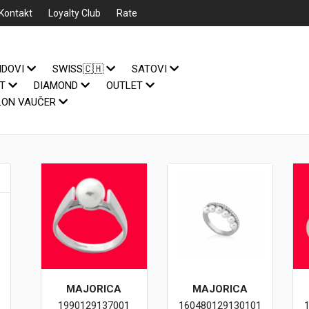
Kontakt
Loyalty Club
Rate
NDOVI
SWISS🇨🇭
SATOVI
IT
DIAMOND
OUTLET
LON VAUČER
MAJORICA
MAJORICA
1990129137001
160480129130101