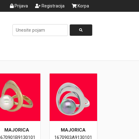
Prijava
Registracija
Korpa
MAJORICA
MAJORICA
1670901B9130101
1670903A9130101