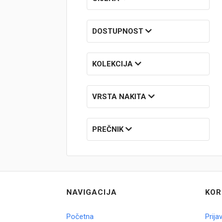
Brendovi
DOSTUPNOST
Swiss🇨🇭
KOLEKCIJA
Satovi
Nakit
VRSTA NAKITA
Diamond
PREČNIK
Outlet
POKLON VAUČER
NAVIGACIJA
KOR
Prijava
Početna
Prija
Registracija