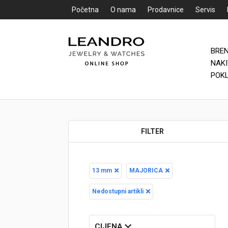
Početna
O nama
Prodavnice
Servis
BRE
Početna
NAK
POK
O nama
Prodavnice
FILTER
Servis
Kontakt
13 mm
MAJORICA
Loyalty Club
Nedostupni artikli
Rate
CIJENA