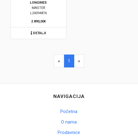
LONGINES
MASTER
Brendovi
L24094876
2.890,00€
Swiss🇨🇭
DETALJI
Satovi
Nakit
«
1
»
Diamond
Outlet
NAVIGACIJA
POKLON VAUČER
Početna
O nama
Prijava
Prodavnice
Registracija