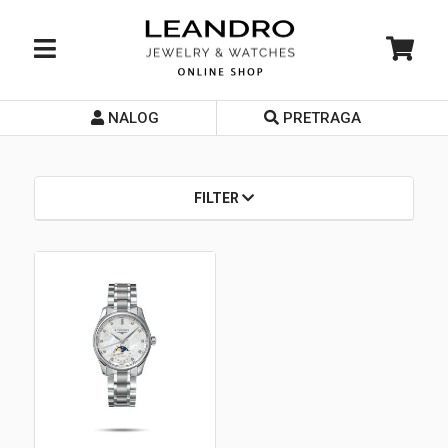
NALOG
PRETRAGA
Početna
O nama
FILTER
Prodavnice
Servis
Kontakt
Loyalty Club
Rate