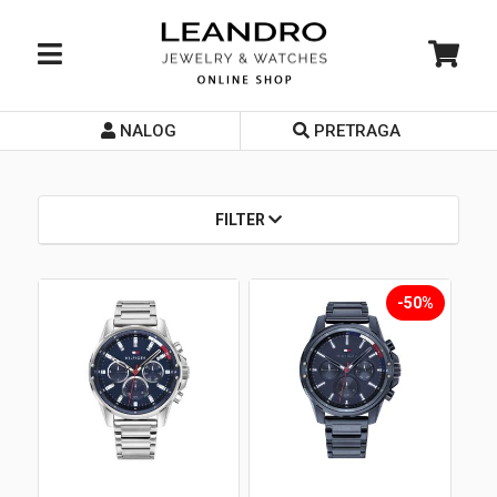
NALOG
PRETRAGA
Početna
O nama
FILTER
Prodavnice
Servis
-50%
Kontakt
Loyalty Club
Rate