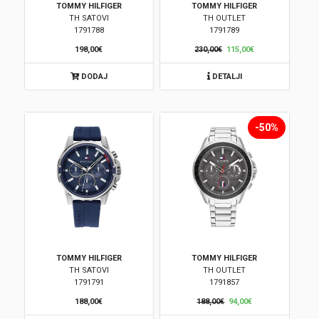
TOMMY HILFIGER
TOMMY HILFIGER
TH SATOVI
TH OUTLET
Brendovi
1791788
1791789
198,00€
230,00€
115,00€
Swiss🇨🇭
DODAJ
DETALJI
Satovi
Nakit
-50%
Diamond
Outlet
POKLON VAUČER
TOMMY HILFIGER
TOMMY HILFIGER
TH SATOVI
TH OUTLET
1791791
1791857
Prijava
188,00€
188,00€
94,00€
Registracija