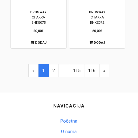
BROSWAY
BROSWAY
CHAKRA
CHAKRA
BHKE075
BHKE072
20,00€
20,00€
DODAJ
DODAJ
«
1
2
...
115
116
»
NAVIGACIJA
Početna
O nama