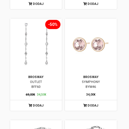
DODAJ
DODAJ
Korpa
-50%
BROSWAY
BROSWAY
OUTLET
SYMPHONY
BFF60
BYM46
69,00€
34,50€
34,00€
DODAJ
DODAJ