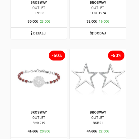
BROSWAY
BROSWAY
OUTLET
OUTLET
Brendovi
BRP03
BTGC127A
50,00€
25,00€
32,00€
16,00€
Swiss🇨🇭
DETALJI
DODAJ
Satovi
Nakit
-50%
-50%
Diamond
Outlet
POKLON VAUČER
BROSWAY
BROSWAY
OUTLET
OUTLET
BHK219
BSB21
Prijava
41,00€
20,50€
44,00€
22,00€
Registracija