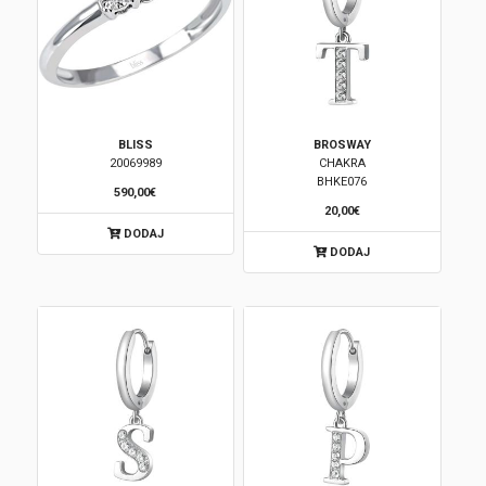
BLISS
BROSWAY
20069989
CHAKRA
BHKE076
590,00€
20,00€
DODAJ
DODAJ