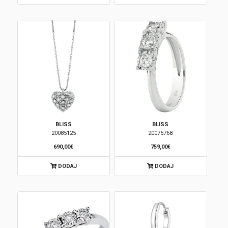
BLISS
BLISS
20085125
20075768
690,00€
759,00€
DODAJ
DODAJ