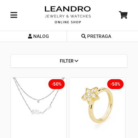
NALOG
PRETRAGA
Početna
O nama
FILTER
Prodavnice
Servis
-50%
-50%
Kontakt
Loyalty Club
Rate