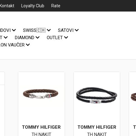
Kontakt
Loyalty Club
Rate
NDOVI
SWISS🇨🇭
SATOVI
IT
DIAMOND
OUTLET
LON VAUČER
TOMMY HILFIGER
TOMMY HILFIGER
T
TH NAKIT
TH NAKIT