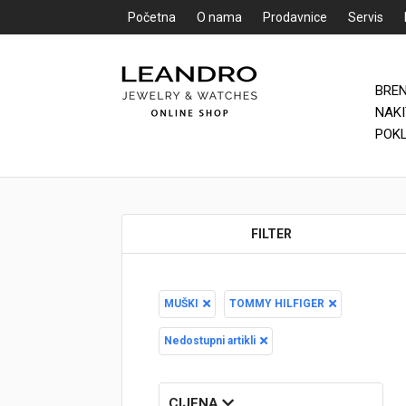
Početna
O nama
Prodavnice
Servis
BRE
Početna
NAK
POK
O nama
Prodavnice
FILTER
Servis
Kontakt
MUŠKI
TOMMY HILFIGER
Loyalty Club
Nedostupni artikli
Rate
CIJENA