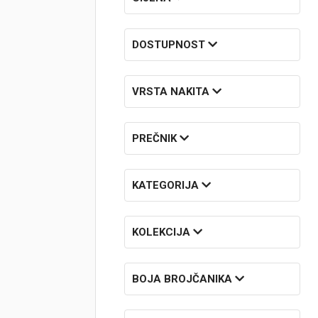
Brendovi
DOSTUPNOST
Swiss🇨🇭
VRSTA NAKITA
Satovi
Nakit
PREČNIK
Diamond
KATEGORIJA
Outlet
POKLON VAUČER
KOLEKCIJA
BOJA BROJČANIKA
Prijava
Registracija