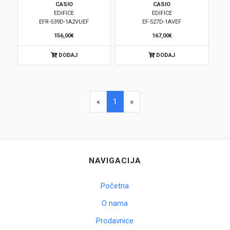
CASIO
CASIO
EDIFICE
EDIFICE
Brendovi
EFR-539D-1A2VUEF
EF-527D-1AVEF
156,00€
167,00€
Swiss🇨🇭
DODAJ
DODAJ
Satovi
Nakit
«
1
»
Diamond
Outlet
NAVIGACIJA
POKLON VAUČER
Početna
O nama
Prijava
Prodavnice
Registracija