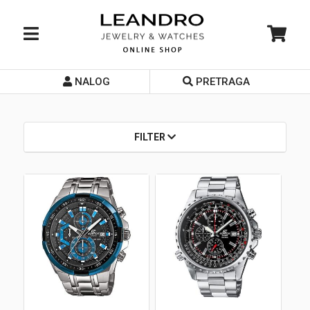
NALOG
PRETRAGA
Početna
O nama
FILTER
Prodavnice
Servis
Kontakt
Loyalty Club
Rate