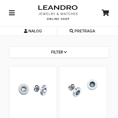
NALOG
PRETRAGA
Početna
O nama
FILTER
Prodavnice
Servis
Kontakt
Loyalty Club
Rate