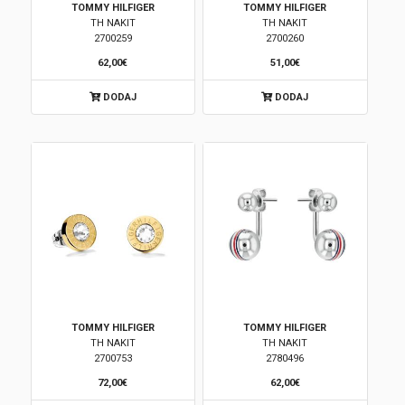
TOMMY HILFIGER
TOMMY HILFIGER
TH NAKIT
TH NAKIT
Brendovi
2700259
2700260
62,00€
51,00€
Swiss🇨🇭
DODAJ
DODAJ
Satovi
Nakit
Diamond
Outlet
POKLON VAUČER
TOMMY HILFIGER
TOMMY HILFIGER
TH NAKIT
TH NAKIT
2700753
2780496
Prijava
72,00€
62,00€
Registracija