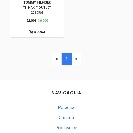
TOMMY HILFIGER
TH NAKIT OUTLET
Brendovi
2790569
72,00€
36,00€
Swiss🇨🇭
DODAJ
Satovi
Nakit
«
1
»
Diamond
Outlet
NAVIGACIJA
POKLON VAUČER
Početna
O nama
Prijava
Prodavnice
Registracija