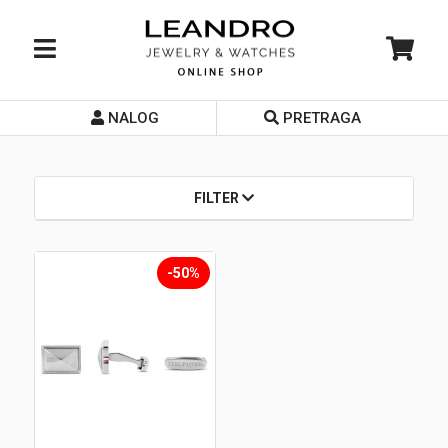
NALOG
PRETRAGA
Početna
O nama
FILTER
Prodavnice
Servis
-50%
Kontakt
Loyalty Club
Rate