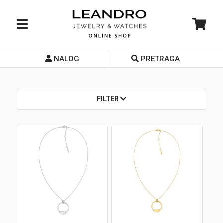
NALOG
PRETRAGA
Početna
O nama
FILTER
Prodavnice
Servis
Kontakt
Loyalty Club
Rate