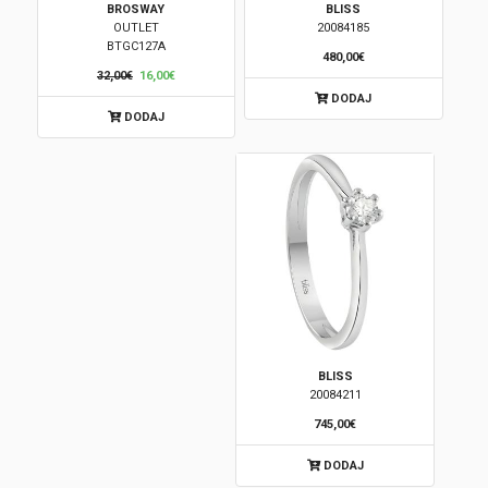
BROSWAY
BLISS
OUTLET
20084185
Brendovi
BTGC127A
480,00€
32,00€
16,00€
Swiss🇨🇭
DODAJ
DODAJ
Satovi
Nakit
Diamond
Outlet
POKLON VAUČER
BLISS
20084211
745,00€
Prijava
DODAJ
Registracija