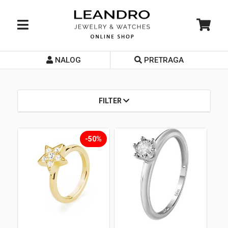
NALOG
PRETRAGA
Početna
O nama
FILTER
Prodavnice
Servis
-50%
Kontakt
Loyalty Club
Rate