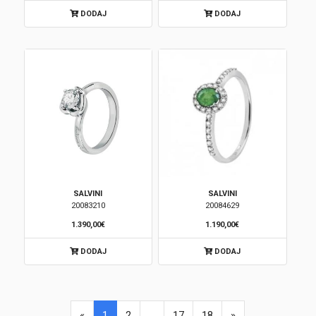
DODAJ
DODAJ
SALVINI
SALVINI
20083210
20084629
1.390,00€
1.190,00€
DODAJ
DODAJ
«
1
2
...
17
18
»