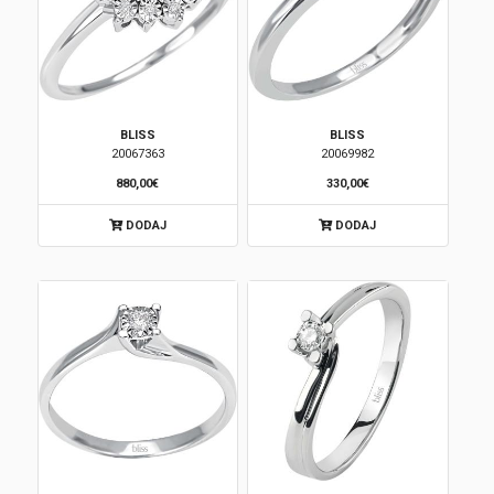
BLISS
BLISS
20067363
20069982
880,00€
330,00€
DODAJ
DODAJ