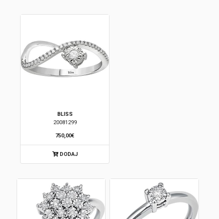
Korpa
BLISS
20081299
750,00€
DODAJ