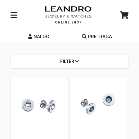
NALOG
PRETRAGA
Početna
O nama
FILTER
Prodavnice
Servis
Kontakt
Loyalty Club
Rate