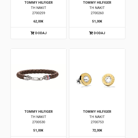
TOMMY HILFIGER
TOMMY HILFIGER
TH NAKIT
TH NAKIT
Brendovi
2700259
2700260
62,00€
51,00€
Swiss🇨🇭
DODAJ
DODAJ
Satovi
Nakit
Diamond
Outlet
POKLON VAUČER
TOMMY HILFIGER
TOMMY HILFIGER
TH NAKIT
TH NAKIT
2700530
2700753
Prijava
51,00€
72,00€
Registracija