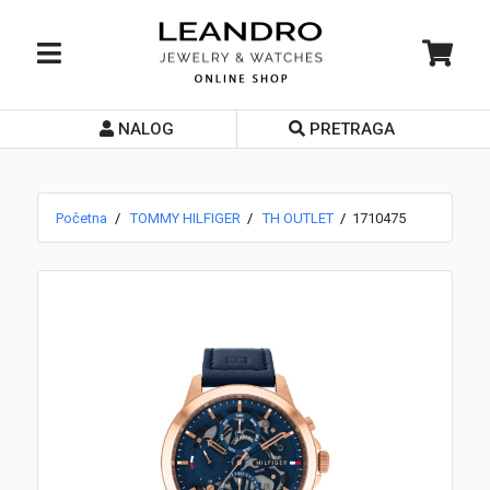
NALOG
PRETRAGA
Početna
O nama
Početna
TOMMY HILFIGER
TH OUTLET
1710475
Prodavnice
Servis
Kontakt
Loyalty Club
Rate