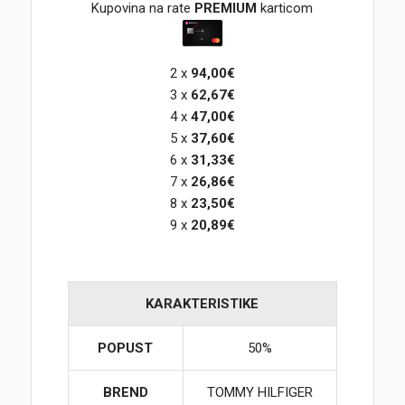
Kupovina na rate
PREMIUM
karticom
Korpa
2 x
94,00€
3 x
62,67€
4 x
47,00€
5 x
37,60€
6 x
31,33€
7 x
26,86€
8 x
23,50€
9 x
20,89€
KARAKTERISTIKE
POPUST
50%
BREND
TOMMY HILFIGER