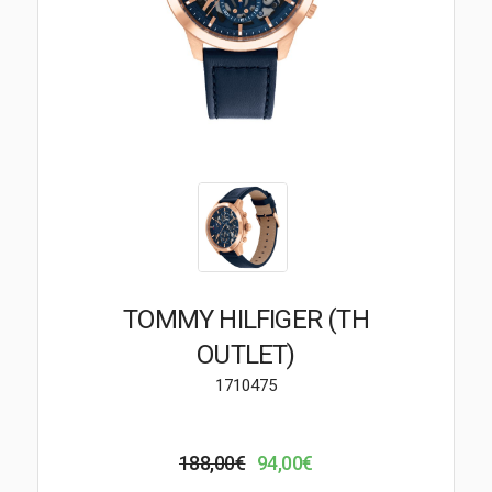
Brendovi
Swiss🇨🇭
Satovi
Nakit
Diamond
Outlet
TOMMY HILFIGER (TH
POKLON VAUČER
OUTLET)
1710475
Prijava
188,00€
94,00€
Registracija