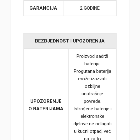
GARANCIJA
2 GODINE
BEZBJEDNOST I UPOZORENJA
Proizvod sadrži
bateriju.
Progutana baterija
može izazvati
ozbiljne
unutrašnje
UPOZORENJE
povrede.
O BATERIJAMA
Istrošene baterije i
elektronske
djelove ne odlagati
u kucni otpad, već
na za to