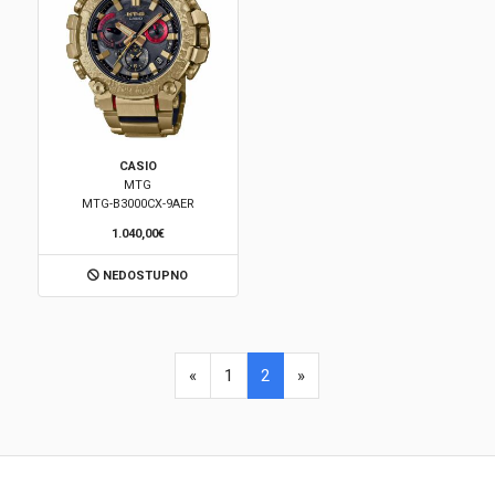
CASIO
MTG
MTG-B3000CX-9AER
1.040,00€
NEDOSTUPNO
«
1
2
»