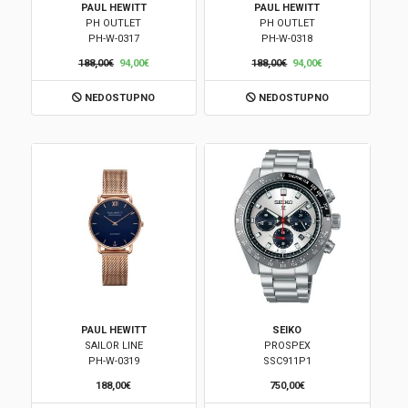
PAUL HEWITT
PAUL HEWITT
PH OUTLET
PH OUTLET
Brendovi
PH-W-0317
PH-W-0318
188,00€
94,00€
188,00€
94,00€
Swiss🇨🇭
NEDOSTUPNO
NEDOSTUPNO
Satovi
Nakit
Diamond
Outlet
POKLON VAUČER
PAUL HEWITT
SEIKO
SAILOR LINE
PROSPEX
PH-W-0319
SSC911P1
Prijava
188,00€
750,00€
Registracija