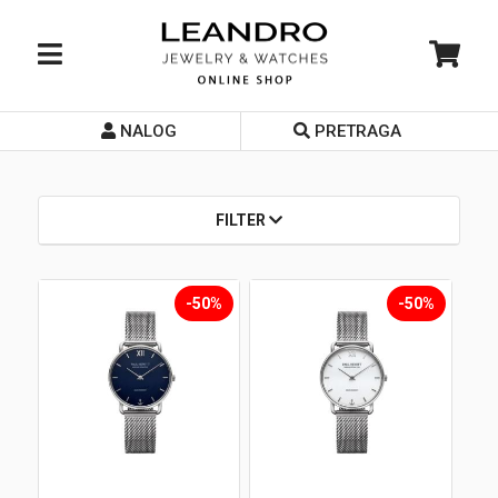
NALOG
PRETRAGA
Početna
O nama
FILTER
Prodavnice
Servis
-50%
-50%
Kontakt
Loyalty Club
Rate