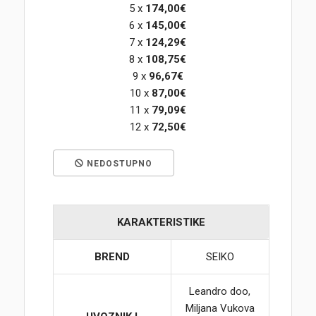
5 x
174,00€
6 x
145,00€
Korpa
7 x
124,29€
8 x
108,75€
9 x
96,67€
10 x
87,00€
11 x
79,09€
12 x
72,50€
NEDOSTUPNO
KARAKTERISTIKE
BREND
SEIKO
Leandro doo,
Miljana Vukova