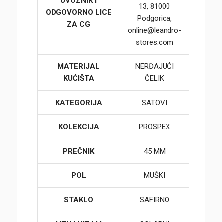
UVOZNIK I
13, 81000
ODGOVORNO LICE
Podgorica,
ZA CG
online@leandro-
stores.com
MATERIJAL
NERĐAJUĆI
KUĆIŠTA
ČELIK
KATEGORIJA
SATOVI
KOLEKCIJA
PROSPEX
PREČNIK
45 MM
POL
MUŠKI
STAKLO
SAFIRNO