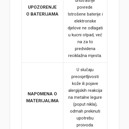
unutrašnje
UPOZORENJE
povrede.
O BATERIJAMA
Istrošene baterije i
elektronske
djelove ne odlagati
u kucni otpad, već
na za to
predvidena
reciklažna mjesta.
U slučaju
preosjetljivosti
kože ili pojave
alergijskih reakcija
NAPOMENA O
na metalne legure
MATERIJALIMA
(poput nikla),
odmah prekinuti
upotrebu
proivoda.