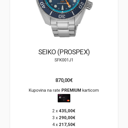
Brendovi
Swiss🇨🇭
Satovi
Nakit
SEIKO (PROSPEX)
SFK001J1
Diamond
Outlet
870,00€
POKLON VAUČER
Kupovina na rate
PREMIUM
karticom
2 x
435,00€
Prijava
3 x
290,00€
4 x
217,50€
Registracija