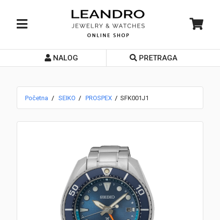
NALOG
PRETRAGA
Početna
O nama
Početna
SEIKO
PROSPEX
SFK001J1
Prodavnice
Servis
Kontakt
Loyalty Club
Rate