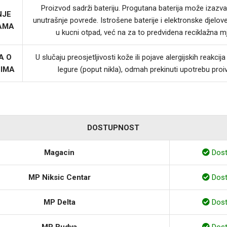
Proizvod sadrži bateriju. Progutana baterija može izazvat
NJE
unutrašnje povrede. Istrošene baterije i elektronske djelov
JAMA
u kucni otpad, već na za to predvidena reciklažna m
A O
U slučaju preosjetljivosti kože ili pojave alergijskih reakci
LIMA
legure (poput nikla), odmah prekinuti upotrebu proi
DOSTUPNOST
Magacin
Dos
MP Niksic Centar
Dos
MP Delta
Dos
MP Budva
Dos