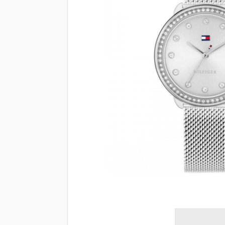
Brendovi
Swiss🇨🇭
Satovi
Nakit
Diamond
Outlet
POKLON VAUČER
Prijava
Registracija