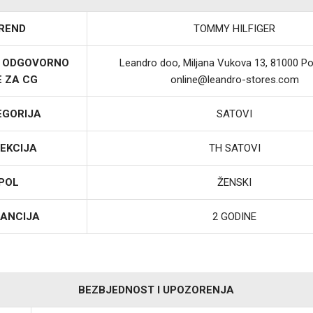
REND
TOMMY HILFIGER
I ODGOVORNO
Leandro doo, Miljana Vukova 13, 81000 Po
E ZA CG
online@leandro-stores.com
EGORIJA
SATOVI
EKCIJA
TH SATOVI
POL
ŽENSKI
ANCIJA
2 GODINE
BEZBJEDNOST I UPOZORENJA