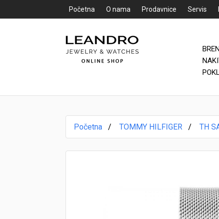
Početna
O nama
Prodavnice
Servis
BRE
Početna
NAK
POK
O nama
Prodavnice
Početna
TOMMY HILFIGER
TH S
Servis
Kontakt
Loyalty Club
Rate