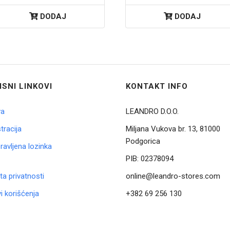
DODAJ
DODAJ
ISNI LINKOVI
KONTAKT INFO
va
LEANDRO D.O.O.
tracija
Miljana Vukova br. 13, 81000
Podgorica
avljena lozinka
PIB:
02378094
ta privatnosti
online@leandro-stores.com
i korišćenja
+382 69 256 130