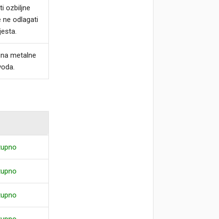
i ozbiljne
e ne odlagati
jesta.
ja na metalne
voda.
tupno
tupno
tupno
tupno