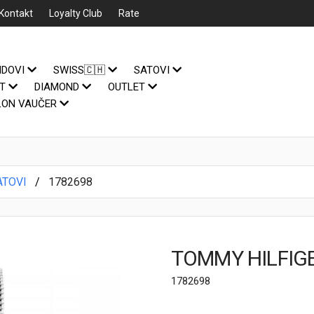
Kontakt
Loyalty Club
Rate
NDOVI
SWISS🇨🇭
SATOVI
IT
DIAMOND
OUTLET
LON VAUČER
ATOVI
1782698
TOMMY HILFIGE
1782698