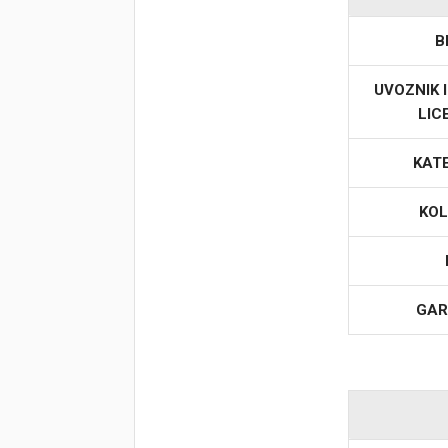
B
Korpa
UVOZNIK 
LIC
KAT
KOL
GAR