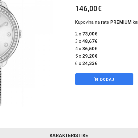
146,00€
Kupovina na rate
PREMIUM
ka
2 x
73,00€
3 x
48,67€
4 x
36,50€
5 x
29,20€
6 x
24,33€
DODAJ
KARAKTERISTIKE