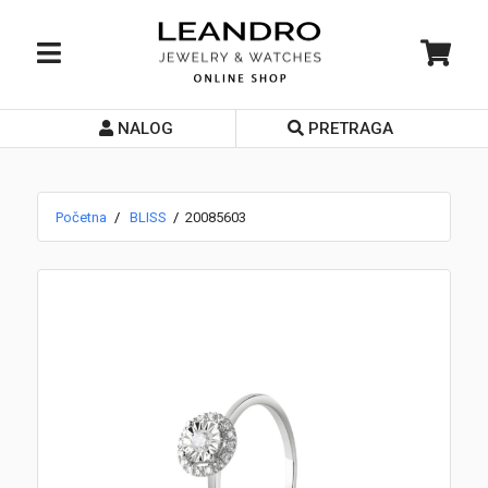
NALOG
PRETRAGA
Početna
O nama
Početna
BLISS
20085603
Prodavnice
Servis
Kontakt
Loyalty Club
Rate