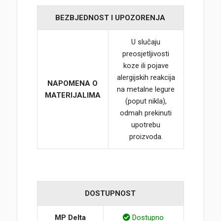
BEZBJEDNOST I UPOZORENJA
U slučaju
preosjetljivosti
koze ili pojave
alergijskih reakcija
NAPOMENA O
na metalne legure
MATERIJALIMA
(poput nikla),
odmah prekinuti
upotrebu
proizvoda.
DOSTUPNOST
MP Delta
Dostupno