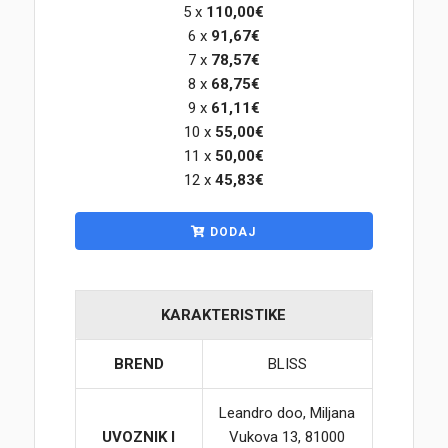
5 x
110,00€
6 x
91,67€
Korpa
7 x
78,57€
8 x
68,75€
9 x
61,11€
10 x
55,00€
11 x
50,00€
12 x
45,83€
DODAJ
KARAKTERISTIKE
BREND
BLISS
Leandro doo, Miljana
UVOZNIK I
Vukova 13, 81000