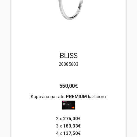
Brendovi
Swiss🇨🇭
Satovi
Nakit
BLISS
20085603
Diamond
Outlet
550,00€
POKLON VAUČER
Kupovina na rate
PREMIUM
karticom
2 x
275,00€
Prijava
3 x
183,33€
4 x
137,50€
Registracija