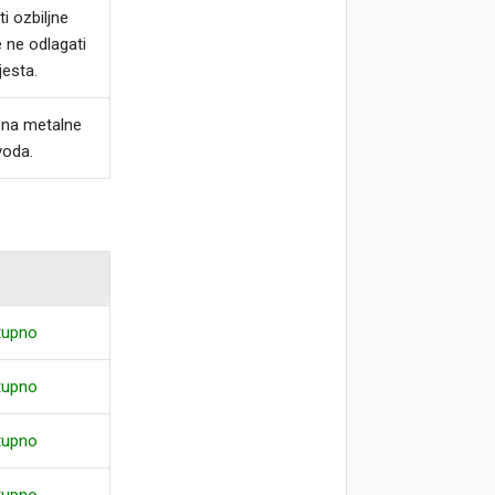
i ozbiljne
e ne odlagati
jesta.
ja na metalne
voda.
tupno
tupno
tupno
tupno