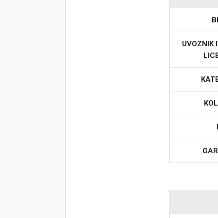
B
Korpa
UVOZNIK 
LIC
KAT
KOL
GAR