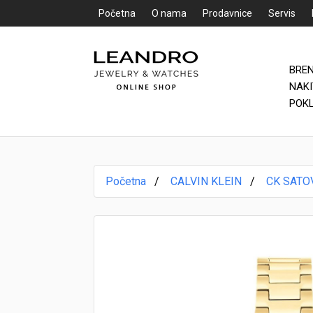
Početna
O nama
Prodavnice
Servis
BRE
Početna
NAK
POK
O nama
Prodavnice
Početna
CALVIN KLEIN
CK SATO
Servis
Kontakt
Loyalty Club
Rate