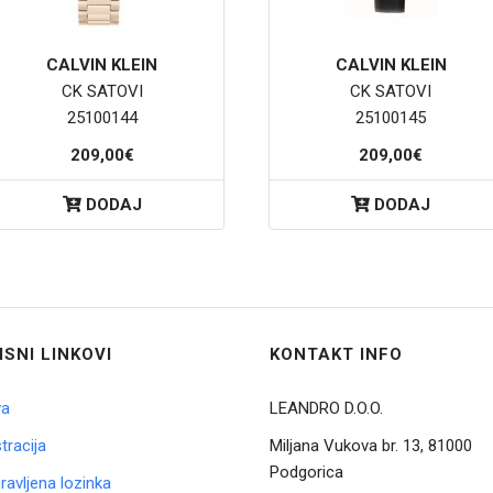
CALVIN KLEIN
CALVIN KLEIN
CK SATOVI
CK SATOVI
25100144
25100145
209,00€
209,00€
DODAJ
DODAJ
ISNI LINKOVI
KONTAKT INFO
va
LEANDRO D.O.O.
tracija
Miljana Vukova br. 13, 81000
Podgorica
avljena lozinka