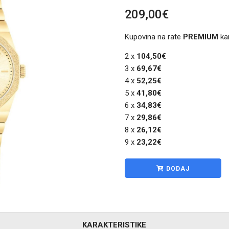
209,00€
Kupovina na rate
PREMIUM
ka
2 x
104,50€
3 x
69,67€
4 x
52,25€
5 x
41,80€
6 x
34,83€
7 x
29,86€
8 x
26,12€
9 x
23,22€
DODAJ
KARAKTERISTIKE