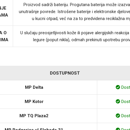
Proizvod sadrži bateriju. Progutana baterija može izazvat
NJE
unutrašnje povrede. Istrošene baterije i elektronske djelov
JAMA
u kucni otpad, već na za to predvidena reciklažna m
A O
U slučaju preosjetljivosti kože ili pojave alergijskih reakci
LIMA
legure (poput nikla), odmah prekinuti upotrebu proi
DOSTUPNOST
MP Delta
Dos
MP Kotor
Dos
MP TQ Plaza2
Dos
MP Podgorica ul Slobode 31
Dos