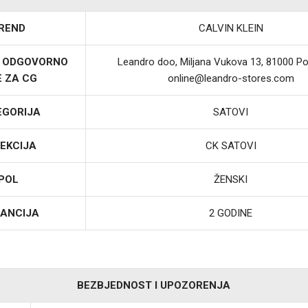
REND
CALVIN KLEIN
I ODGOVORNO
Leandro doo, Miljana Vukova 13, 81000 Po
E ZA CG
online@leandro-stores.com
EGORIJA
SATOVI
EKCIJA
CK SATOVI
POL
ŽENSKI
ANCIJA
2 GODINE
BEZBJEDNOST I UPOZORENJA