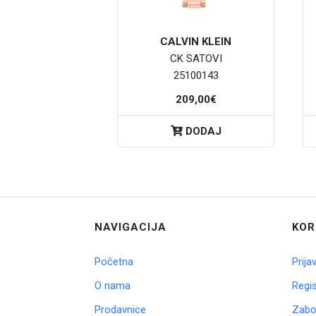
CALVIN KLEIN
CK SATOVI
25100143
209,00€
DODAJ
NAVIGACIJA
KOR
Početna
Prija
O nama
Regis
Prodavnice
Zabor