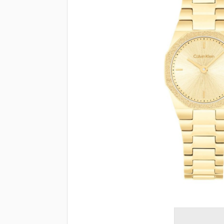
Brendovi
Swiss🇨🇭
Satovi
Nakit
Diamond
Outlet
POKLON VAUČER
Prijava
Registracija