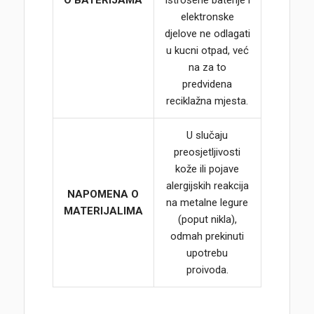
O BATERIJAMA
Istrošene baterije i
elektronske
djelove ne odlagati
u kucni otpad, već
na za to
predvidena
reciklažna mjesta.
U slučaju
preosjetljivosti
kože ili pojave
alergijskih reakcija
NAPOMENA O
na metalne legure
MATERIJALIMA
(poput nikla),
odmah prekinuti
upotrebu
proivoda.