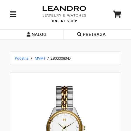
NALOG
PRETRAGA
Početna
O nama
Početna
MVMT
28000083-D
Prodavnice
Servis
Kontakt
Loyalty Club
Rate