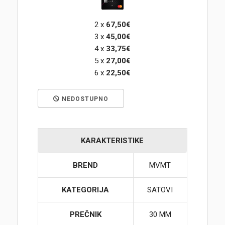
Korpa
2 x
67,50€
3 x
45,00€
4 x
33,75€
5 x
27,00€
6 x
22,50€
NEDOSTUPNO
KARAKTERISTIKE
BREND
MVMT
KATEGORIJA
SATOVI
PREČNIK
30 MM