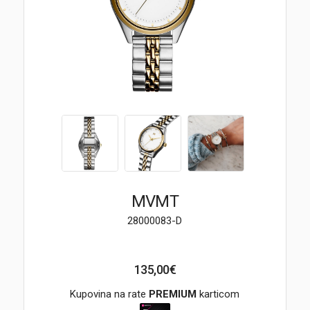
Brendovi
Swiss🇨🇭
Satovi
Nakit
Diamond
Outlet
MVMT
POKLON VAUČER
28000083-D
135,00€
Prijava
Kupovina na rate
PREMIUM
karticom
Registracija