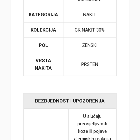
KATEGORIJA
NAKIT
KOLEKCIJA
CK NAKIT 30%
POL
ŽENSKI
VRSTA
PRSTEN
NAKITA
BEZBJEDNOST I UPOZORENJA
U slučaju
preosjetljivosti
koze ili pojave
alergijskih reakcija