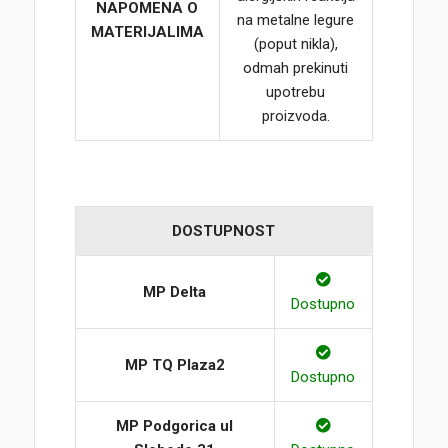
NAPOMENA O
na metalne legure
MATERIJALIMA
(poput nikla),
odmah prekinuti
upotrebu
proizvoda.
DOSTUPNOST
MP Delta
Dostupno
MP TQ Plaza2
Dostupno
MP Podgorica ul