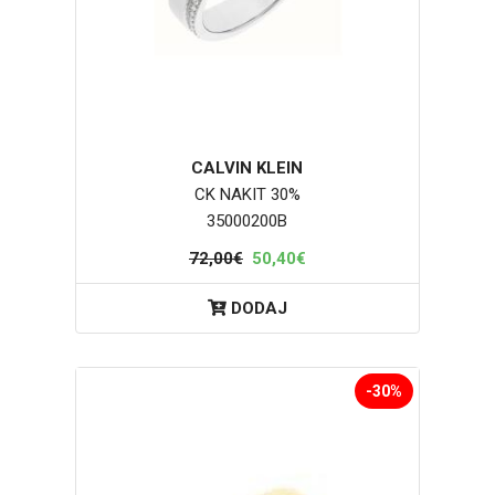
CALVIN KLEIN
CK NAKIT 30%
35000200B
72,00€
50,40€
DODAJ
-30%