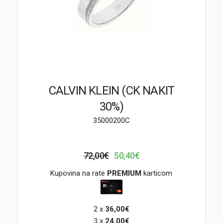
Brendovi
Swiss🇨🇭
Satovi
Nakit
CALVIN KLEIN (CK NAKIT
30%)
Diamond
35000200C
Outlet
72,00€
50,40€
POKLON VAUČER
Kupovina na rate
PREMIUM
karticom
Prijava
2 x
36,00€
3 x
24,00€
Registracija