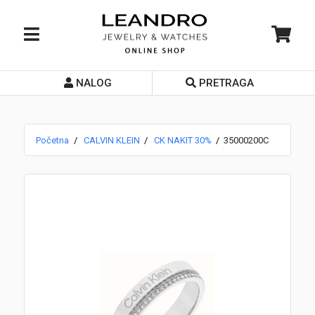
NALOG
PRETRAGA
Početna
O nama
Početna
CALVIN KLEIN
CK NAKIT 30%
35000200C
Prodavnice
Servis
Kontakt
Loyalty Club
Rate