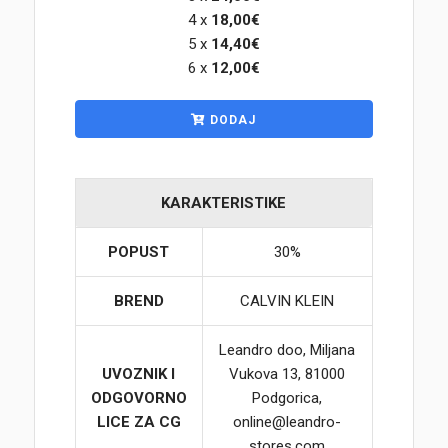
4 x
18,00€
5 x
14,40€
Korpa
6 x
12,00€
DODAJ
KARAKTERISTIKE
POPUST
30%
BREND
CALVIN KLEIN
Leandro doo, Miljana
UVOZNIK I
Vukova 13, 81000
ODGOVORNO
Podgorica,
LICE ZA CG
online@leandro-
stores.com