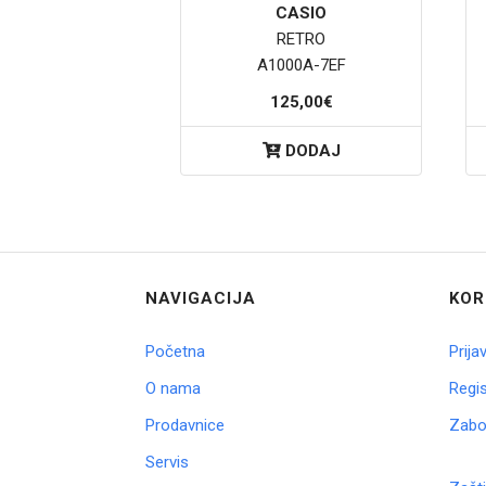
CASIO
RETRO
A1000A-7EF
125,00€
DODAJ
NAVIGACIJA
KOR
Početna
Prija
O nama
Regis
Prodavnice
Zabor
Servis