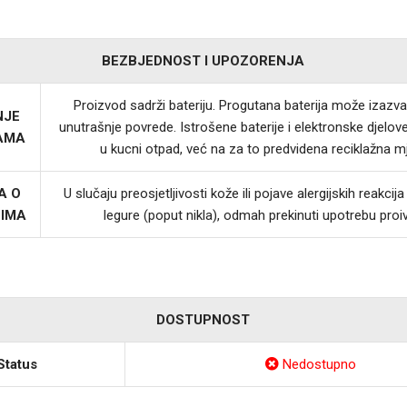
BEZBJEDNOST I UPOZORENJA
Proizvod sadrži bateriju. Progutana baterija može izazvat
NJE
unutrašnje povrede. Istrošene baterije i elektronske djelov
JAMA
u kucni otpad, već na za to predvidena reciklažna m
A O
U slučaju preosjetljivosti kože ili pojave alergijskih reakci
LIMA
legure (poput nikla), odmah prekinuti upotrebu proi
DOSTUPNOST
Status
Nedostupno