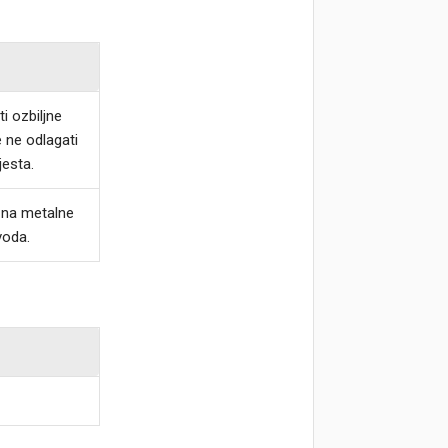
i ozbiljne
e ne odlagati
jesta.
ja na metalne
voda.