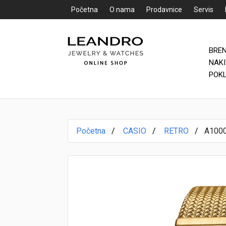
Početna
O nama
Prodavnice
Servis
BRE
Početna
NAK
POK
O nama
Prodavnice
Početna
CASIO
RETRO
A100
Servis
Kontakt
Loyalty Club
Rate