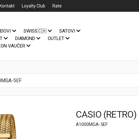
Kontakt
Loyalty Club
Rate
NDOVI
SWISS🇨🇭
SATOVI
IT
DIAMOND
OUTLET
LON VAUČER
0MGA-5EF
CASIO (RETRO)
A1000MGA-5EF