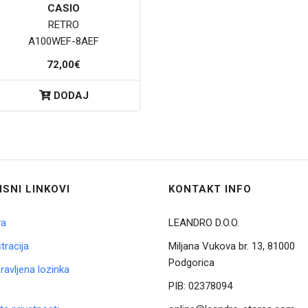
CASIO
RETRO
A100WEF-8AEF
72,00€
DODAJ
ISNI LINKOVI
KONTAKT INFO
va
LEANDRO D.O.O.
tracija
Miljana Vukova br. 13, 81000
Podgorica
avljena lozinka
PIB:
02378094