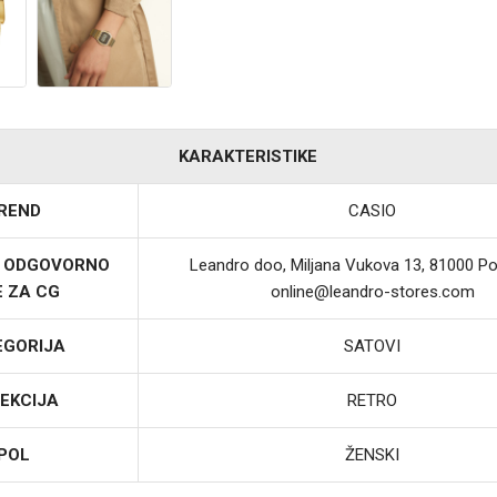
KARAKTERISTIKE
REND
CASIO
I ODGOVORNO
Leandro doo, Miljana Vukova 13, 81000 Po
E ZA CG
online@leandro-stores.com
EGORIJA
SATOVI
EKCIJA
RETRO
POL
ŽENSKI