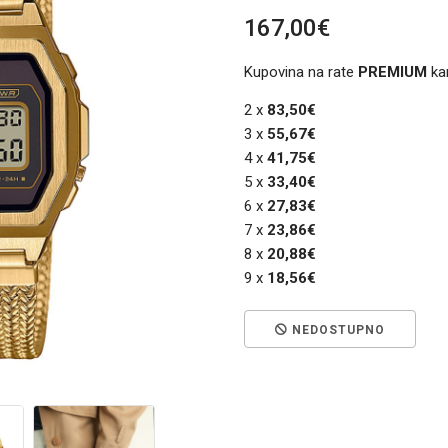
167,00€
Kupovina na rate
PREMIUM
ka
2 x
83,50€
3 x
55,67€
4 x
41,75€
5 x
33,40€
6 x
27,83€
7 x
23,86€
8 x
20,88€
9 x
18,56€
NEDOSTUPNO