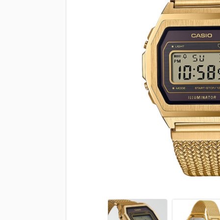
Brendovi
Swiss🇨🇭
Satovi
Nakit
Diamond
Outlet
POKLON VAUČER
Prijava
Registracija