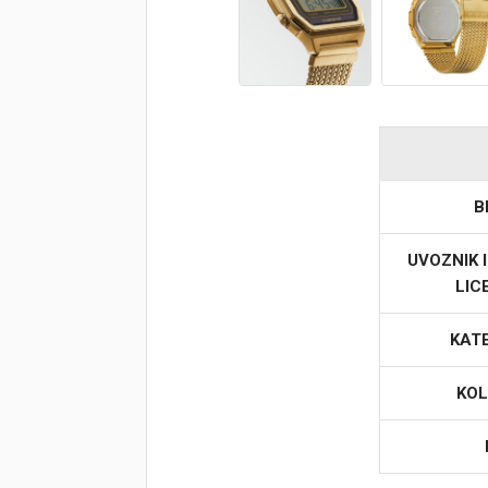
Korpa
B
UVOZNIK 
LIC
KAT
KOL