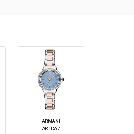
ARMANI
AR11597