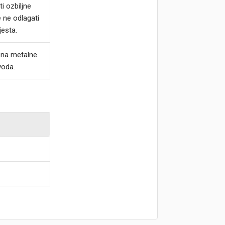
i ozbiljne
e ne odlagati
jesta.
ja na metalne
voda.