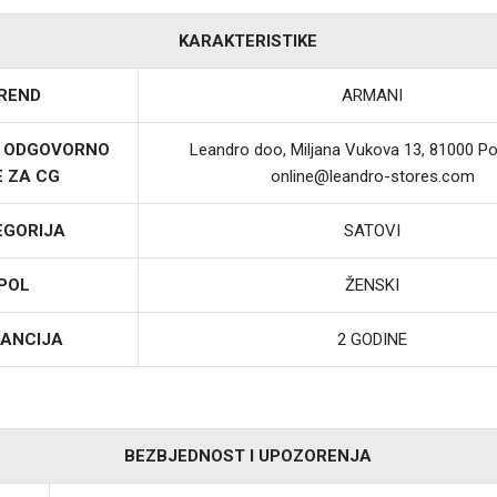
KARAKTERISTIKE
REND
ARMANI
I ODGOVORNO
Leandro doo, Miljana Vukova 13, 81000 Po
E ZA CG
online@leandro-stores.com
EGORIJA
SATOVI
POL
ŽENSKI
ANCIJA
2 GODINE
BEZBJEDNOST I UPOZORENJA