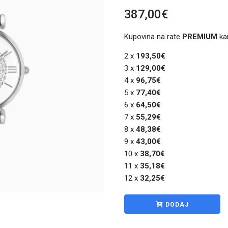
387,00€
Kupovina na rate
PREMIUM
ka
2 x
193,50€
3 x
129,00€
4 x
96,75€
5 x
77,40€
6 x
64,50€
7 x
55,29€
8 x
48,38€
9 x
43,00€
10 x
38,70€
11 x
35,18€
12 x
32,25€
DODAJ