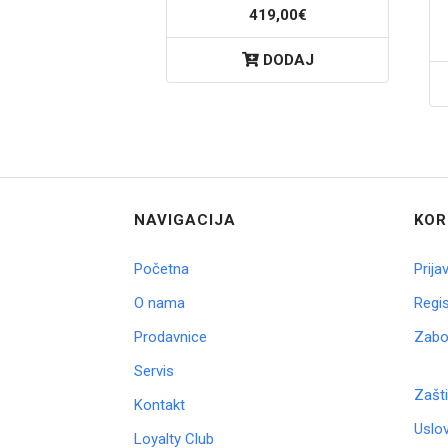
419,00€
DODAJ
NAVIGACIJA
KOR
Početna
Prija
O nama
Regis
Prodavnice
Zabor
Servis
Zašti
Kontakt
Uslov
Loyalty Club