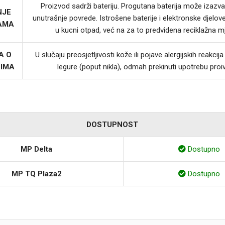
Proizvod sadrži bateriju. Progutana baterija može izazvat
NJE
unutrašnje povrede. Istrošene baterije i elektronske djelov
JAMA
u kucni otpad, već na za to predvidena reciklažna m
A O
U slučaju preosjetljivosti kože ili pojave alergijskih reakci
LIMA
legure (poput nikla), odmah prekinuti upotrebu proi
DOSTUPNOST
MP Delta
Dostupno
MP TQ Plaza2
Dostupno