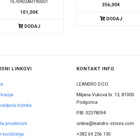
1670903AR190001
356,00€
101,00€
DODAJ
DODAJ
ISNI LINKOVI
KONTAKT INFO
va
LEANDRO D.O.O.
tracija
Miljana Vukova br. 13, 81000
Podgorica
avljena lozinka
PIB:
02378094
ta privatnosti
online@leandro-stores.com
i korišćenja
+382 69 256 130