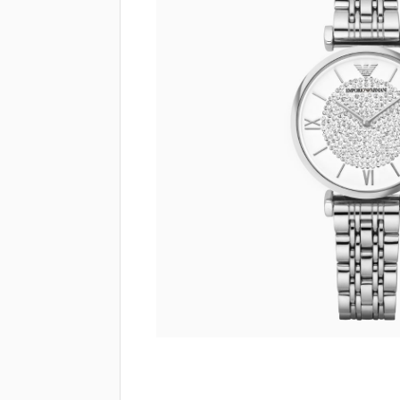
Brendovi
Swiss🇨🇭
Satovi
Nakit
Diamond
Outlet
POKLON VAUČER
Prijava
Registracija