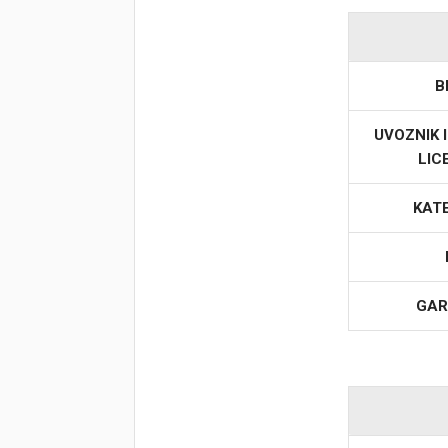
Korpa
B
UVOZNIK 
LIC
KAT
GAR