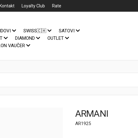
Kontakt
Loyalty Club
Rate
NDOVI
SWISS🇨🇭
SATOVI
IT
DIAMOND
OUTLET
LON VAUČER
ARMANI
AR1925