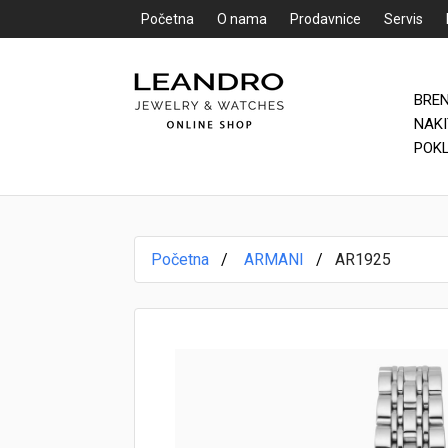
Početna
O nama
Prodavnice
Servis
BRE
Početna
NAK
POK
O nama
Prodavnice
Početna
ARMANI
AR1925
Servis
Kontakt
Loyalty Club
Rate