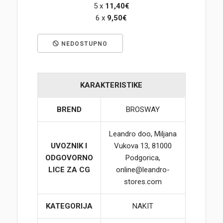
5 x
11,40€
6 x
9,50€
Korpa
NEDOSTUPNO
KARAKTERISTIKE
BREND
BROSWAY
Leandro doo, Miljana
UVOZNIK I
Vukova 13, 81000
ODGOVORNO
Podgorica,
LICE ZA CG
online@leandro-
stores.com
KATEGORIJA
NAKIT