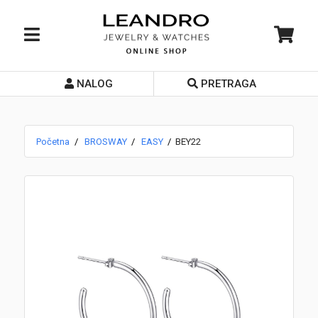
NALOG
PRETRAGA
Početna
O nama
Početna
BROSWAY
EASY
BEY22
Prodavnice
Servis
Kontakt
Loyalty Club
Rate