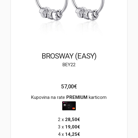
Brendovi
Swiss🇨🇭
Satovi
Nakit
BROSWAY (EASY)
BEY22
Diamond
Outlet
57,00€
POKLON VAUČER
Kupovina na rate
PREMIUM
karticom
2 x
28,50€
Prijava
3 x
19,00€
4 x
14,25€
Registracija