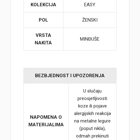
KOLEKCIJA
EASY
POL
ŽENSKI
VRSTA
MINĐUŠE
NAKITA
BEZBJEDNOST I UPOZORENJA
U slučaju
preosjetljivosti
koze ili pojave
alergijskih reakcija
NAPOMENA O
na metalne legure
MATERIJALIMA
(poput nikla),
odmah prekinuti