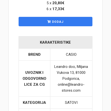
5 x
20,80€
6 x
17,33€
Korpa
DODAJ
KARAKTERISTIKE
BREND
CASIO
Leandro doo, Miljana
UVOZNIK I
Vukova 13, 81000
ODGOVORNO
Podgorica,
LICE ZA CG
online@leandro-
stores.com
KATEGORIJA
SATOVI