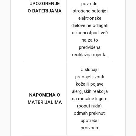
UPOZORENJE
povrede.
O BATERIJAMA
Istrošene baterije i
elektronske
djelove ne odlagati
u kucni otpad, već
na za to
predvidena
reciklažna mjesta.
U slučaju
preosjetljivosti
kože ili pojave
alergijskih reakcija
NAPOMENA O
na metalne legure
MATERIJALIMA
(poput nikla),
odmah prekinuti
upotrebu
proivoda.