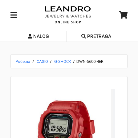
NALOG
PRETRAGA
Početna
O nama
Početna
CASIO
G-SHOCK
DWN-5600-4ER
Prodavnice
Servis
Kontakt
Loyalty Club
Rate