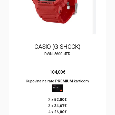
Brendovi
Swiss🇨🇭
Satovi
Nakit
CASIO (G-SHOCK)
DWN-5600-4ER
Diamond
Outlet
104,00€
POKLON VAUČER
Kupovina na rate
PREMIUM
karticom
2 x
52,00€
Prijava
3 x
34,67€
4 x
26,00€
Registracija