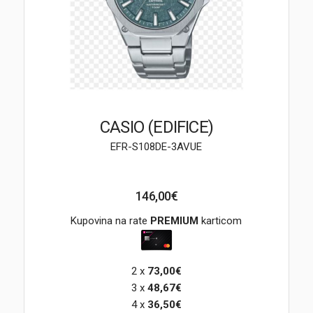
Brendovi
Swiss🇨🇭
Satovi
Nakit
CASIO (EDIFICE)
EFR-S108DE-3AVUE
Diamond
Outlet
146,00€
POKLON VAUČER
Kupovina na rate
PREMIUM
karticom
2 x
73,00€
Prijava
3 x
48,67€
4 x
36,50€
Registracija