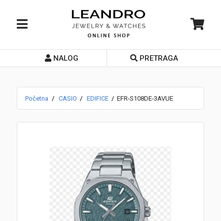
NALOG
PRETRAGA
Početna
O nama
Početna
CASIO
EDIFICE
EFR-S108DE-3AVUE
Prodavnice
Servis
Kontakt
Loyalty Club
Rate