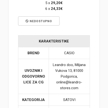
5 x
29,20€
6 x
24,33€
Korpa
NEDOSTUPNO
KARAKTERISTIKE
BREND
CASIO
Leandro doo, Miljana
UVOZNIK I
Vukova 13, 81000
ODGOVORNO
Podgorica,
LICE ZA CG
online@leandro-
stores.com
KATEGORIJA
SATOVI