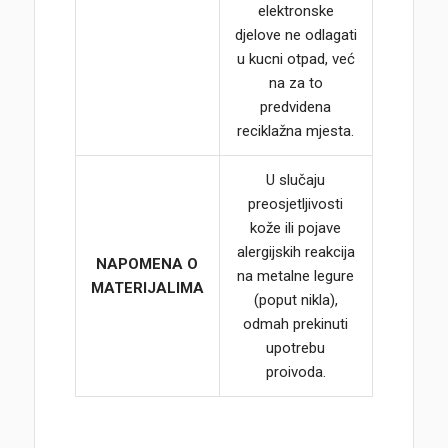
elektronske
djelove ne odlagati
u kucni otpad, već
na za to
predvidena
reciklažna mjesta.
U slučaju
preosjetljivosti
kože ili pojave
alergijskih reakcija
NAPOMENA O
na metalne legure
MATERIJALIMA
(poput nikla),
odmah prekinuti
upotrebu
proivoda.