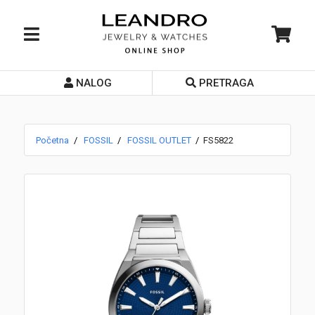
NALOG
PRETRAGA
Početna
O nama
Početna
FOSSIL
FOSSIL OUTLET
FS5822
Prodavnice
Servis
Kontakt
Loyalty Club
Rate