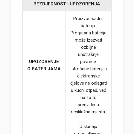
BEZBJEDNOST I UPOZORENJA
Proizvod sadrži
bateriju.
Progutana baterija
može izazvati
ozbiljne
unutrašnje
UPOZORENJE
povrede.
O BATERIJAMA
Istrošene baterije i
elektronske
djelove ne odlagati
u kucni otpad, već
na za to
predvidena
reciklažna mjesta.
U slučaju
preosjetljivosti