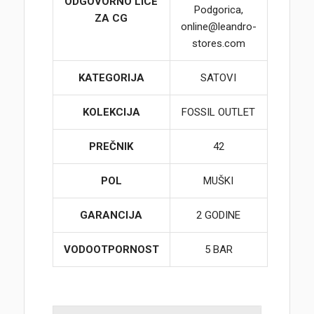
ODGOVORNO LICE
Podgorica,
ZA CG
online@leandro-
stores.com
KATEGORIJA
SATOVI
KOLEKCIJA
FOSSIL OUTLET
PREČNIK
42
POL
MUŠKI
GARANCIJA
2 GODINE
VODOOTPORNOST
5 BAR