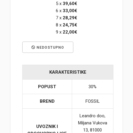
5 x
39,60€
6 x
33,00€
Korpa
7 x
28,29€
8 x
24,75€
9 x
22,00€
NEDOSTUPNO
KARAKTERISTIKE
POPUST
30%
BREND
FOSSIL
Leandro doo,
Miljana Vukova
UVOZNIK I
13, 81000