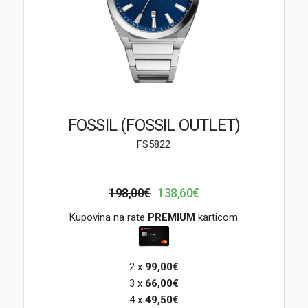
Brendovi
Swiss🇨🇭
Satovi
Nakit
FOSSIL (FOSSIL OUTLET)
FS5822
Diamond
Outlet
198,00€
138,60€
POKLON VAUČER
Kupovina na rate
PREMIUM
karticom
2 x
99,00€
Prijava
3 x
66,00€
4 x
49,50€
Registracija