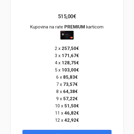
Korpa
515,00€
Kupovina na rate
PREMIUM
karticom
2 x
257,50€
3 x
171,67€
4 x
128,75€
5 x
103,00€
6 x
85,83€
7 x
73,57€
8 x
64,38€
9 x
57,22€
10 x
51,50€
11 x
46,82€
12 x
42,92€