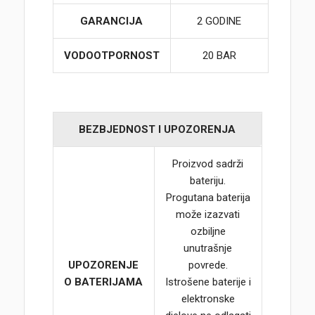
GARANCIJA
2 GODINE
VODOOTPORNOST
20 BAR
BEZBJEDNOST I UPOZORENJA
Proizvod sadrži
bateriju.
Progutana baterija
može izazvati
ozbiljne
unutrašnje
UPOZORENJE
povrede.
O BATERIJAMA
Istrošene baterije i
elektronske