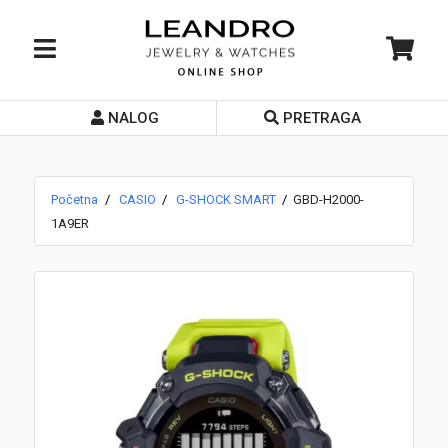
NALOG
PRETRAGA
Početna
O nama
Početna
CASIO
G-SHOCK SMART
GBD-H2000-
Prodavnice
1A9ER
Servis
Kontakt
Loyalty Club
Rate