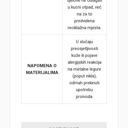
djelove ne odlagati
u kucni otpad, već
na za to
predvidena
reciklažna mjesta.
U slučaju
preosjetljivosti
kože ili pojave
alergijskih reakcija
NAPOMENA O
na metalne legure
MATERIJALIMA
(poput nikla),
odmah prekinuti
upotrebu
proivoda.