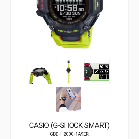
Brendovi
Swiss🇨🇭
Satovi
Nakit
Diamond
Outlet
POKLON VAUČER
CASIO (G-SHOCK SMART)
Prijava
GBD-H2000-1A9ER
Registracija