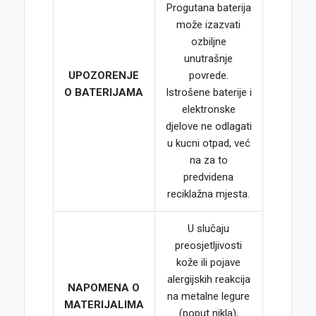
Progutana baterija
može izazvati
ozbiljne
unutrašnje
UPOZORENJE
povrede.
O BATERIJAMA
Istrošene baterije i
elektronske
djelove ne odlagati
u kucni otpad, već
na za to
predvidena
reciklažna mjesta.
U slučaju
preosjetljivosti
kože ili pojave
alergijskih reakcija
NAPOMENA O
na metalne legure
MATERIJALIMA
(poput nikla),