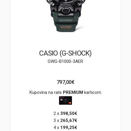
Brendovi
Swiss🇨🇭
Satovi
Nakit
CASIO (G-SHOCK)
GWG-B1000-3AER
Diamond
Outlet
797,00€
POKLON VAUČER
Kupovina na rate
PREMIUM
karticom
2 x
398,50€
Prijava
3 x
265,67€
4 x
199,25€
Registracija