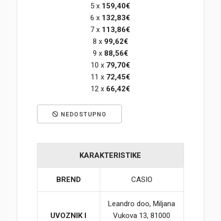
5 x
159,40€
6 x
132,83€
Korpa
7 x
113,86€
8 x
99,62€
9 x
88,56€
10 x
79,70€
11 x
72,45€
12 x
66,42€
NEDOSTUPNO
KARAKTERISTIKE
BREND
CASIO
Leandro doo, Miljana
UVOZNIK I
Vukova 13, 81000