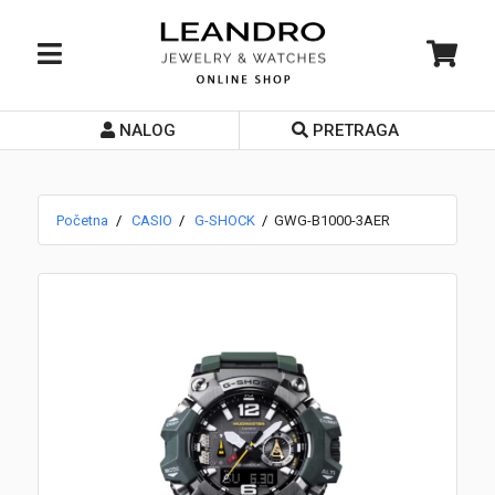
NALOG
PRETRAGA
Početna
O nama
Početna
CASIO
G-SHOCK
GWG-B1000-3AER
Prodavnice
Servis
Kontakt
Loyalty Club
Rate