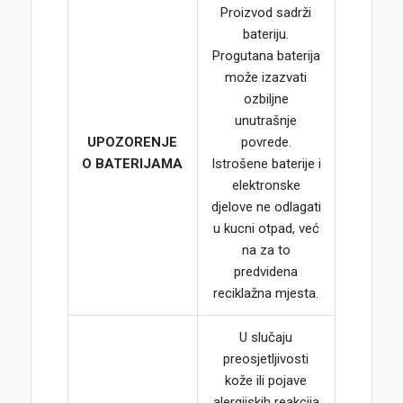
Proizvod sadrži
bateriju.
Progutana baterija
može izazvati
ozbiljne
unutrašnje
UPOZORENJE
povrede.
O BATERIJAMA
Istrošene baterije i
elektronske
djelove ne odlagati
u kucni otpad, već
na za to
predvidena
reciklažna mjesta.
U slučaju
preosjetljivosti
kože ili pojave
alergijskih reakcija