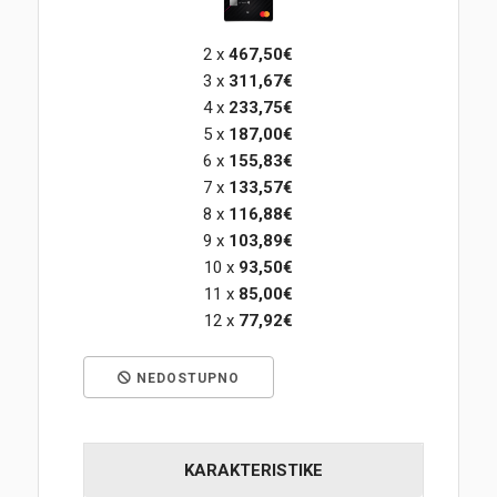
Korpa
2 x
467,50€
3 x
311,67€
4 x
233,75€
5 x
187,00€
6 x
155,83€
7 x
133,57€
8 x
116,88€
9 x
103,89€
10 x
93,50€
11 x
85,00€
12 x
77,92€
NEDOSTUPNO
KARAKTERISTIKE