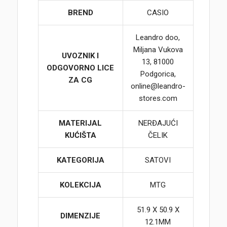
BREND
CASIO
Leandro doo,
Miljana Vukova
UVOZNIK I
13, 81000
ODGOVORNO LICE
Podgorica,
ZA CG
online@leandro-
stores.com
MATERIJAL
NERĐAJUĆI
KUĆIŠTA
ČELIK
KATEGORIJA
SATOVI
KOLEKCIJA
MTG
51.9 X 50.9 X
DIMENZIJE
12.1MM