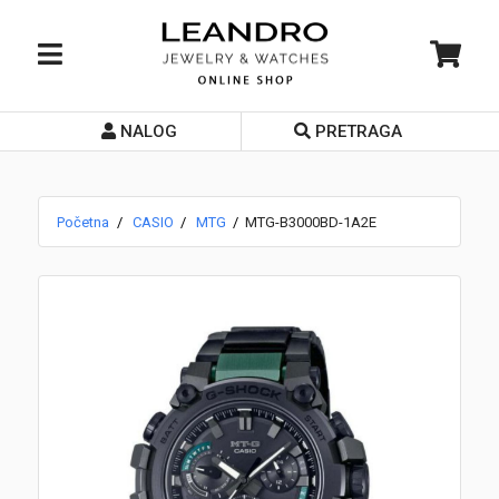
NALOG
PRETRAGA
Početna
O nama
Početna
CASIO
MTG
MTG-B3000BD-1A2E
Prodavnice
Servis
Kontakt
Loyalty Club
Rate