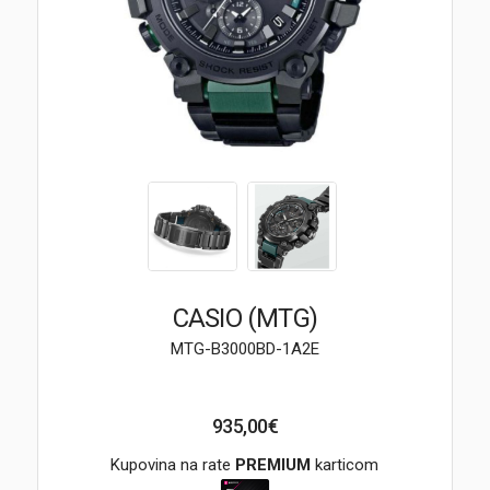
Brendovi
Swiss🇨🇭
Satovi
Nakit
Diamond
Outlet
CASIO (MTG)
POKLON VAUČER
MTG-B3000BD-1A2E
935,00€
Prijava
Kupovina na rate
PREMIUM
karticom
Registracija