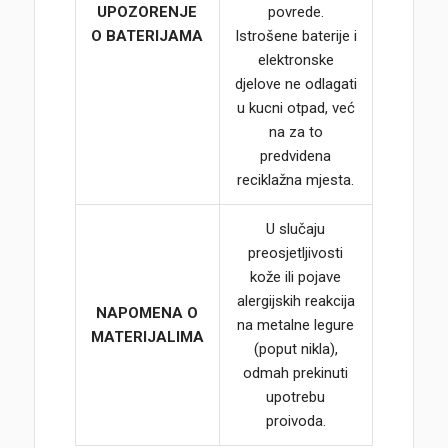
UPOZORENJE
povrede.
O BATERIJAMA
Istrošene baterije i
elektronske
djelove ne odlagati
u kucni otpad, već
na za to
predvidena
reciklažna mjesta.
U slučaju
preosjetljivosti
kože ili pojave
alergijskih reakcija
NAPOMENA O
na metalne legure
MATERIJALIMA
(poput nikla),
odmah prekinuti
upotrebu
proivoda.