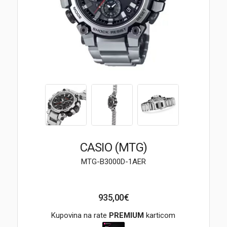
Brendovi
Swiss🇨🇭
Satovi
Nakit
Diamond
Outlet
CASIO (MTG)
POKLON VAUČER
MTG-B3000D-1AER
935,00€
Prijava
Kupovina na rate
PREMIUM
karticom
Registracija