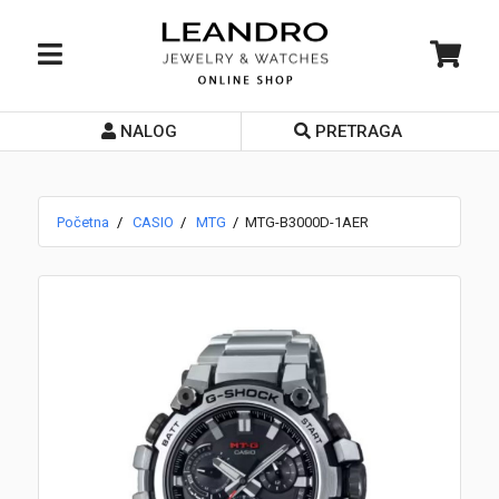
NALOG
PRETRAGA
Početna
O nama
Početna
CASIO
MTG
MTG-B3000D-1AER
Prodavnice
Servis
Kontakt
Loyalty Club
Rate