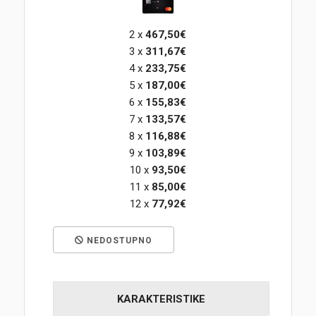
Korpa
2 x
467,50€
3 x
311,67€
4 x
233,75€
5 x
187,00€
6 x
155,83€
7 x
133,57€
8 x
116,88€
9 x
103,89€
10 x
93,50€
11 x
85,00€
12 x
77,92€
NEDOSTUPNO
KARAKTERISTIKE