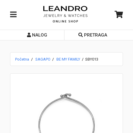
NALOG
PRETRAGA
Početna
O nama
Početna
SAGAPO
BE MY FAMILY
SBY013
Prodavnice
Servis
Kontakt
Loyalty Club
Rate