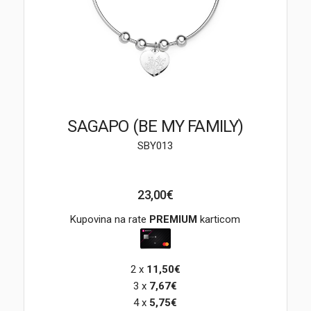
Brendovi
Swiss🇨🇭
Satovi
Nakit
SAGAPO (BE MY FAMILY)
SBY013
Diamond
Outlet
23,00€
POKLON VAUČER
Kupovina na rate
PREMIUM
karticom
2 x
11,50€
Prijava
3 x
7,67€
4 x
5,75€
Registracija