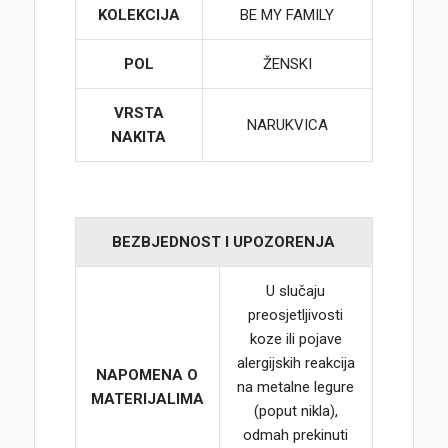
KOLEKCIJA
BE MY FAMILY
POL
ŽENSKI
VRSTA
NARUKVICA
NAKITA
BEZBJEDNOST I UPOZORENJA
U slučaju
preosjetljivosti
koze ili pojave
alergijskih reakcija
NAPOMENA O
na metalne legure
MATERIJALIMA
(poput nikla),
odmah prekinuti