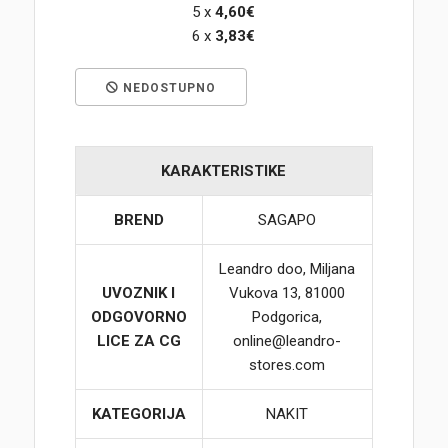
5 x
4,60€
6 x
3,83€
Korpa
NEDOSTUPNO
KARAKTERISTIKE
BREND
SAGAPO
Leandro doo, Miljana
UVOZNIK I
Vukova 13, 81000
ODGOVORNO
Podgorica,
LICE ZA CG
online@leandro-
stores.com
KATEGORIJA
NAKIT