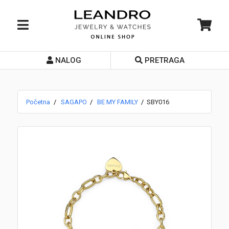
NALOG
PRETRAGA
Početna
O nama
Početna
SAGAPO
BE MY FAMILY
SBY016
Prodavnice
Servis
Kontakt
Loyalty Club
Rate