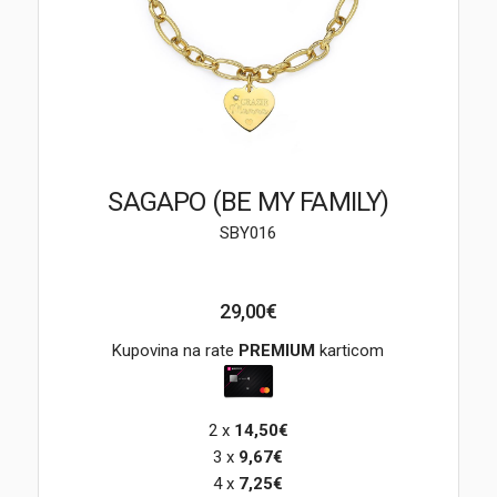
Brendovi
Swiss🇨🇭
Satovi
Nakit
SAGAPO (BE MY FAMILY)
SBY016
Diamond
Outlet
29,00€
POKLON VAUČER
Kupovina na rate
PREMIUM
karticom
2 x
14,50€
Prijava
3 x
9,67€
4 x
7,25€
Registracija