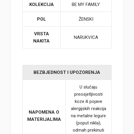
KOLEKCIJA
BE MY FAMILY
POL
ŽENSKI
VRSTA
NARUKVICA
NAKITA
BEZBJEDNOST I UPOZORENJA
U slučaju
preosjetljivosti
koze ili pojave
alergijskih reakcija
NAPOMENA O
na metalne legure
MATERIJALIMA
(poput nikla),
odmah prekinuti