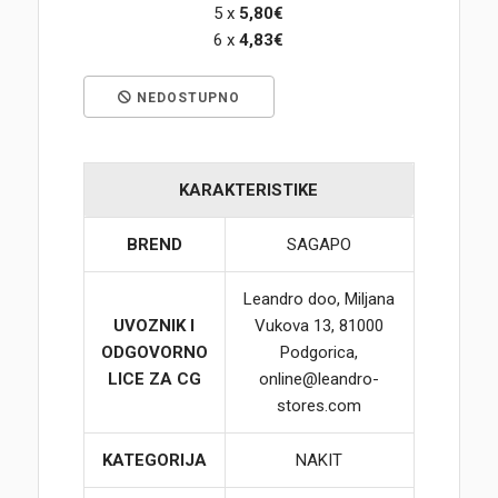
5 x
5,80€
6 x
4,83€
Korpa
NEDOSTUPNO
KARAKTERISTIKE
BREND
SAGAPO
Leandro doo, Miljana
UVOZNIK I
Vukova 13, 81000
ODGOVORNO
Podgorica,
LICE ZA CG
online@leandro-
stores.com
KATEGORIJA
NAKIT