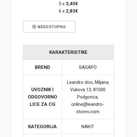
5 x
3,40€
6 x
2,83€
Korpa
NEDOSTUPNO
KARAKTERISTIKE
BREND
SAGAPO
Leandro doo, Miljana
UVOZNIK I
Vukova 13, 81000
ODGOVORNO
Podgorica,
LICE ZA CG
online@leandro-
stores.com
KATEGORIJA
NAKIT