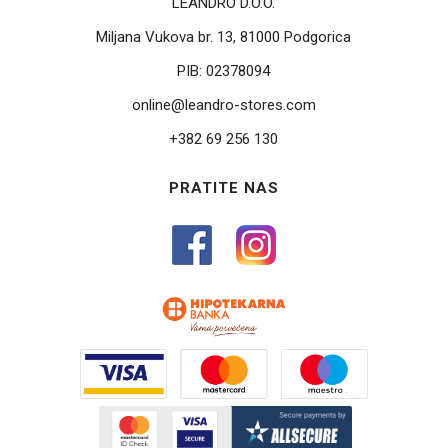
LEANDRO D.O.O.
Miljana Vukova br. 13, 81000 Podgorica
PIB:
02378094
online@leandro-stores.com
+382 69 256 130
PRATITE NAS