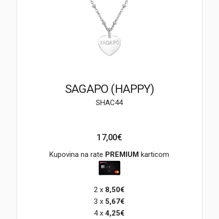
Brendovi
Swiss🇨🇭
Satovi
Nakit
SAGAPO (HAPPY)
SHAC44
Diamond
Outlet
17,00€
POKLON VAUČER
Kupovina na rate
PREMIUM
karticom
2 x
8,50€
Prijava
3 x
5,67€
4 x
4,25€
Registracija