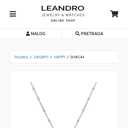
NALOG
PRETRAGA
Početna
O nama
Početna
SAGAPO
HAPPY
SHAC44
Prodavnice
Servis
Kontakt
Loyalty Club
Rate