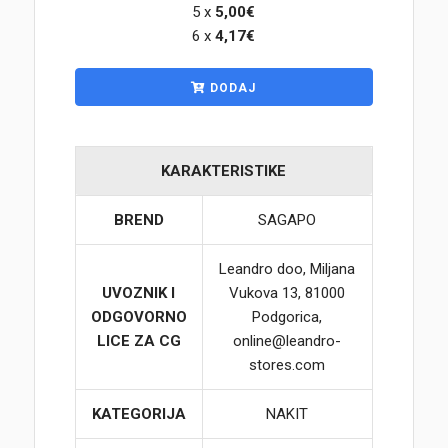
5 x
5,00€
6 x
4,17€
Korpa
DODAJ
KARAKTERISTIKE
BREND
SAGAPO
Leandro doo, Miljana
UVOZNIK I
Vukova 13, 81000
ODGOVORNO
Podgorica,
LICE ZA CG
online@leandro-
stores.com
KATEGORIJA
NAKIT