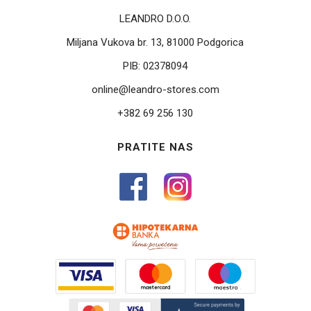
LEANDRO D.O.O.
Miljana Vukova br. 13, 81000 Podgorica
PIB:
02378094
online@leandro-stores.com
+382 69 256 130
PRATITE NAS