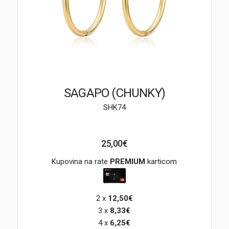
Brendovi
Swiss🇨🇭
Satovi
Nakit
SAGAPO (CHUNKY)
SHK74
Diamond
Outlet
25,00€
POKLON VAUČER
Kupovina na rate
PREMIUM
karticom
2 x
12,50€
Prijava
3 x
8,33€
4 x
6,25€
Registracija