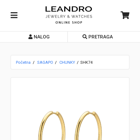
NALOG
PRETRAGA
Početna
O nama
Početna
SAGAPO
CHUNKY
SHK74
Prodavnice
Servis
Kontakt
Loyalty Club
Rate