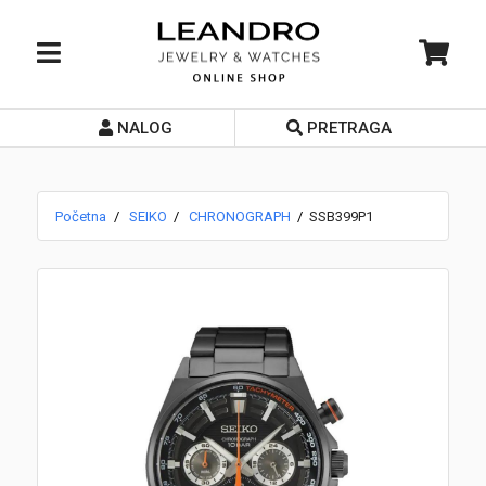
NALOG
PRETRAGA
Početna
O nama
Početna
SEIKO
CHRONOGRAPH
SSB399P1
Prodavnice
Servis
Kontakt
Loyalty Club
Rate