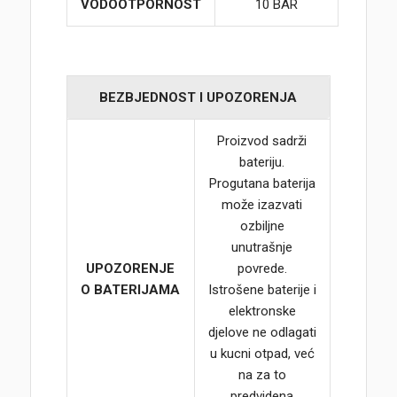
VODOOTPORNOST
10 BAR
BEZBJEDNOST I UPOZORENJA
Proizvod sadrži
bateriju.
Progutana baterija
može izazvati
ozbiljne
unutrašnje
UPOZORENJE
povrede.
O BATERIJAMA
Istrošene baterije i
elektronske
djelove ne odlagati
u kucni otpad, već
na za to
predvidena