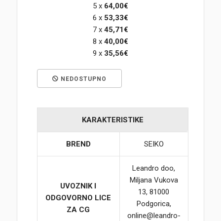
5 x
64,00€
6 x
53,33€
Korpa
7 x
45,71€
8 x
40,00€
9 x
35,56€
NEDOSTUPNO
KARAKTERISTIKE
BREND
SEIKO
Leandro doo,
Miljana Vukova
UVOZNIK I
13, 81000
ODGOVORNO LICE
Podgorica,
ZA CG
online@leandro-