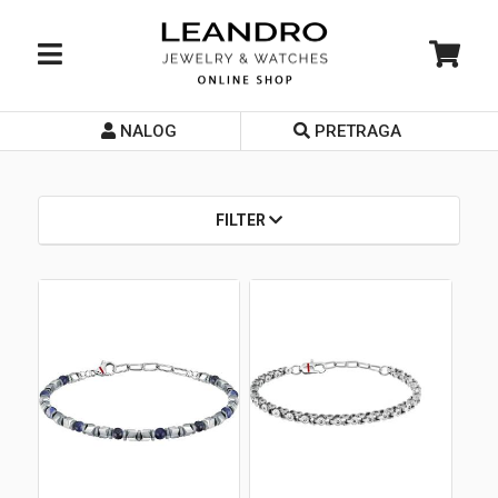
NALOG
PRETRAGA
Početna
O nama
FILTER
Prodavnice
Servis
Kontakt
Loyalty Club
Rate