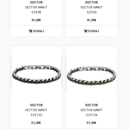
SECTOR
SECTOR
SECTOR NAKIT
SECTOR NAKIT
Brendovi
SZS98
SZS93
41,00€
41,00€
Swiss🇨🇭
DODAJ
DODAJ
Satovi
Nakit
Diamond
Outlet
POKLON VAUČER
SECTOR
SECTOR
SECTOR NAKIT
SECTOR NAKIT
SZV123
SZV124
Prijava
51,00€
51,00€
Registracija