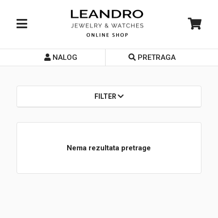
NALOG
PRETRAGA
Početna
O nama
FILTER
Prodavnice
Servis
Nema rezultata pretrage
Kontakt
Loyalty Club
Rate