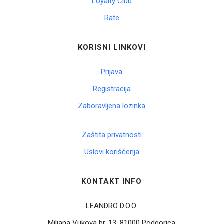
Loyalty Club
Rate
Korpa
KORISNI LINKOVI
Prijava
Registracija
Zaboravljena lozinka
Zaštita privatnosti
Uslovi korišćenja
KONTAKT INFO
LEANDRO D.O.O.
Miljana Vukova br. 13, 81000 Podgorica