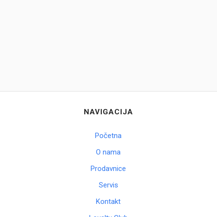
Brendovi
Swiss🇨🇭
Satovi
Nakit
Diamond
NAVIGACIJA
Outlet
Početna
POKLON VAUČER
O nama
Prodavnice
Servis
Prijava
Kontakt
Registracija