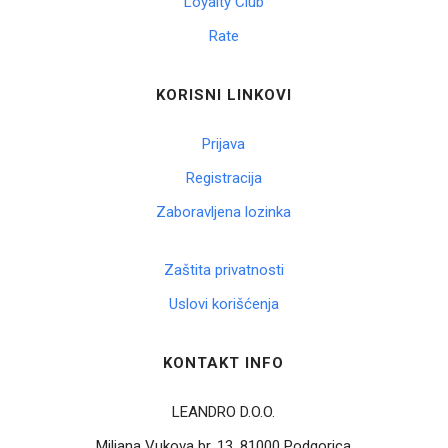
Loyalty Club
Rate
Korpa
KORISNI LINKOVI
Prijava
Registracija
Zaboravljena lozinka
Zaštita privatnosti
Uslovi korišćenja
KONTAKT INFO
LEANDRO D.O.O.
Miljana Vukova br. 13, 81000 Podgorica