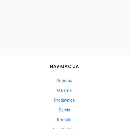
Brendovi
Swiss🇨🇭
Satovi
Nakit
Diamond
NAVIGACIJA
Outlet
Početna
POKLON VAUČER
O nama
Prodavnice
Servis
Prijava
Kontakt
Registracija