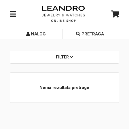
NALOG
PRETRAGA
Početna
O nama
FILTER
Prodavnice
Servis
Nema rezultata pretrage
Kontakt
Loyalty Club
Rate