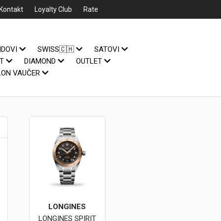
Kontakt
Loyalty Club
Rate
NDOVI
SWISS🇨🇭
SATOVI
IT
DIAMOND
OUTLET
LON VAUČER
LONGINES
LONGINES SPIRIT