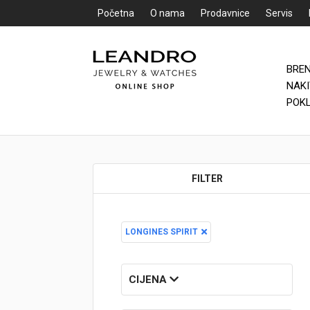
Početna
O nama
Prodavnice
Servis
BRE
Početna
NAK
POK
O nama
Prodavnice
FILTER
Servis
Kontakt
LONGINES SPIRIT
Loyalty Club
Rate
CIJENA