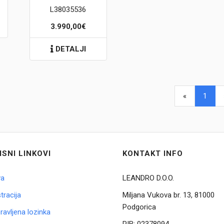
L38035536
3.990,00€
DETALJI
«
1
ISNI LINKOVI
KONTAKT INFO
va
LEANDRO D.O.O.
tracija
Miljana Vukova br. 13, 81000
Podgorica
avljena lozinka
PIB:
02378094