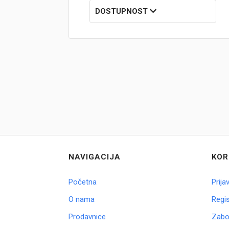
DOSTUPNOST
Brendovi
Swiss🇨🇭
Satovi
Nakit
Diamond
Outlet
NAVIGACIJA
KOR
POKLON VAUČER
Početna
Prija
O nama
Regis
Prijava
Prodavnice
Zabor
Registracija