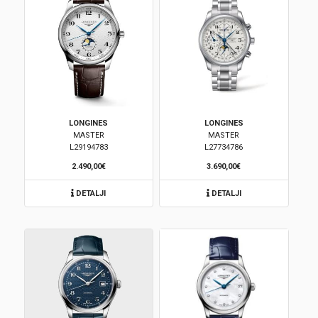
LONGINES
LONGINES
MASTER
MASTER
L29194783
L27734786
2.490,00€
3.690,00€
DETALJI
DETALJI