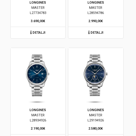
LONGINES
LONGINES
MASTER
MASTER
Brendovi
L27734783
L28594786
3.690,00€
2.990,00€
Swiss🇨🇭
DETALJI
DETALJI
Satovi
Nakit
Diamond
Outlet
POKLON VAUČER
LONGINES
LONGINES
MASTER
MASTER
L28934926
L29194926
Prijava
2.190,00€
2.580,00€
Registracija