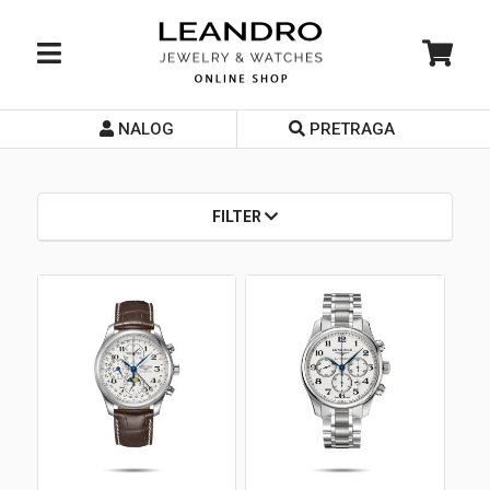
NALOG
PRETRAGA
Početna
O nama
FILTER
Prodavnice
Servis
Kontakt
Loyalty Club
Rate