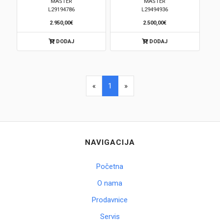
MASTER
MASTER
L29194786
L29494936
2.950,00€
2.500,00€
DODAJ
DODAJ
«
1
»
NAVIGACIJA
Početna
O nama
Prodavnice
Servis