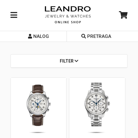
NALOG
PRETRAGA
Početna
O nama
FILTER
Prodavnice
Servis
Kontakt
Loyalty Club
Rate