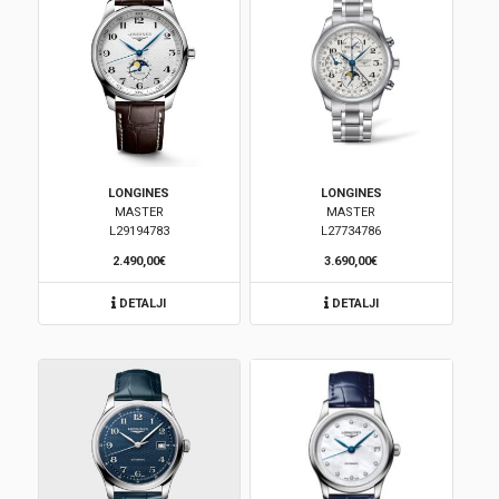
LONGINES
LONGINES
MASTER
MASTER
L29194783
L27734786
2.490,00€
3.690,00€
DETALJI
DETALJI