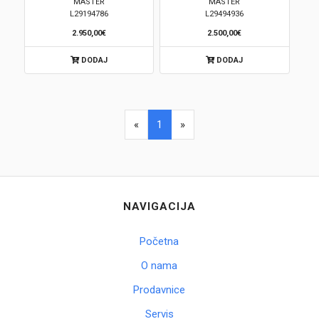
MASTER
MASTER
L29194786
L29494936
2.950,00€
2.500,00€
DODAJ
DODAJ
«
1
»
NAVIGACIJA
Početna
O nama
Prodavnice
Servis