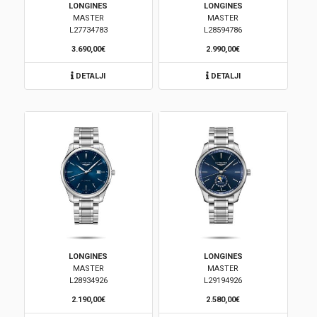
LONGINES
LONGINES
MASTER
MASTER
Brendovi
L27734783
L28594786
3.690,00€
2.990,00€
Swiss🇨🇭
DETALJI
DETALJI
Satovi
Nakit
Diamond
Outlet
POKLON VAUČER
LONGINES
LONGINES
MASTER
MASTER
L28934926
L29194926
Prijava
2.190,00€
2.580,00€
Registracija