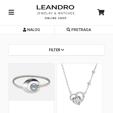
NALOG
PRETRAGA
Početna
O nama
FILTER
Prodavnice
Servis
Kontakt
Loyalty Club
Rate