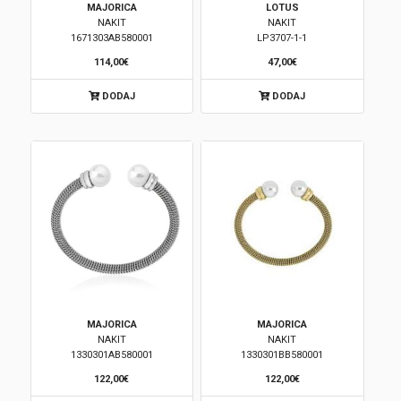
MAJORICA
LOTUS
NAKIT
NAKIT
Brendovi
1671303AB580001
LP3707-1-1
114,00€
47,00€
Swiss🇨🇭
DODAJ
DODAJ
Satovi
Nakit
Diamond
Outlet
POKLON VAUČER
MAJORICA
MAJORICA
NAKIT
NAKIT
1330301AB580001
1330301BB580001
Prijava
122,00€
122,00€
Registracija