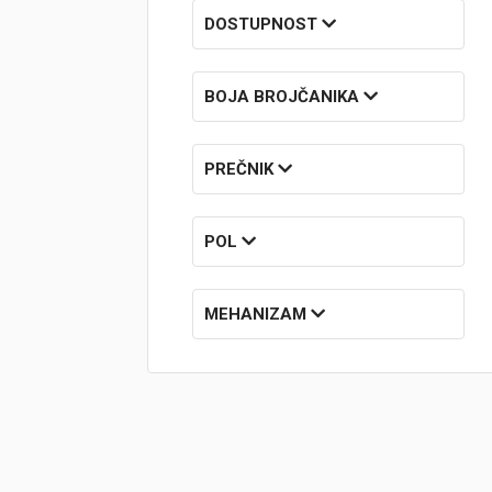
DOSTUPNOST
Brendovi
Swiss🇨🇭
BOJA BROJČANIKA
Satovi
PREČNIK
Nakit
POL
Diamond
Outlet
MEHANIZAM
POKLON VAUČER
Prijava
Registracija