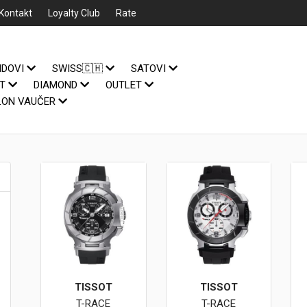
Kontakt
Loyalty Club
Rate
NDOVI
SWISS🇨🇭
SATOVI
IT
DIAMOND
OUTLET
LON VAUČER
TISSOT
TISSOT
T-RACE
T-RACE