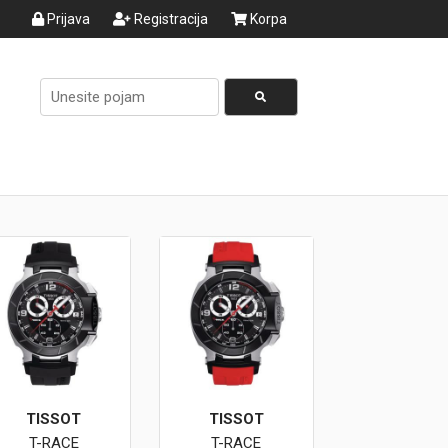
Prijava
Registracija
Korpa
TISSOT
TISSOT
T-RACE
T-RACE