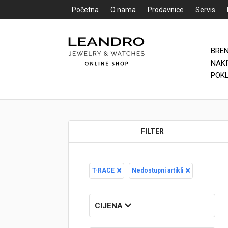
Početna
O nama
Prodavnice
Servis
BRE
Početna
NAK
POK
O nama
Prodavnice
FILTER
Servis
Kontakt
T-RACE
Nedostupni artikli
Loyalty Club
Rate
CIJENA