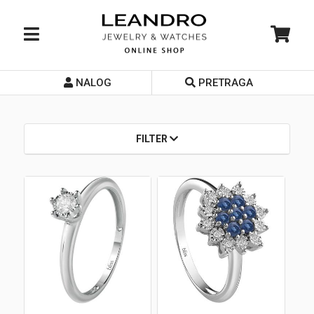
NALOG
PRETRAGA
Početna
O nama
FILTER
Prodavnice
Servis
Kontakt
Loyalty Club
Rate