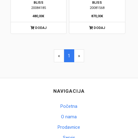
BLISS
BLISS
20084185
20081568
Brendovi
480,00€
870,00€
Swiss🇨🇭
DODAJ
DODAJ
Satovi
Nakit
«
1
»
Diamond
Outlet
NAVIGACIJA
POKLON VAUČER
Početna
O nama
Prijava
Prodavnice
Servis
Registracija