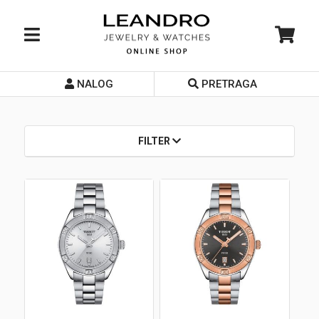
NALOG
PRETRAGA
Početna
O nama
FILTER
Prodavnice
Servis
Kontakt
Loyalty Club
Rate