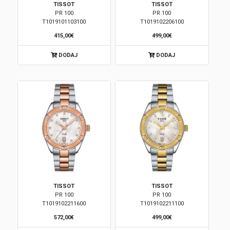
TISSOT
TISSOT
PR 100
PR 100
Brendovi
T1019101103100
T1019102206100
415,00€
499,00€
Swiss🇨🇭
DODAJ
DODAJ
Satovi
Nakit
Diamond
Outlet
POKLON VAUČER
TISSOT
TISSOT
PR 100
PR 100
T1019102211600
T1019102211100
Prijava
572,00€
499,00€
Registracija