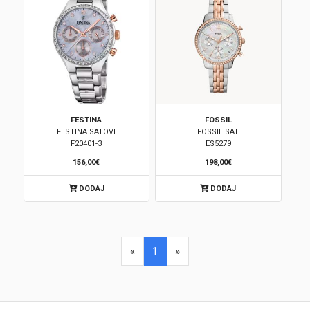
FESTINA
FOSSIL
FESTINA SATOVI
FOSSIL SAT
F20401-3
ES5279
156,00€
198,00€
DODAJ
DODAJ
«
1
»