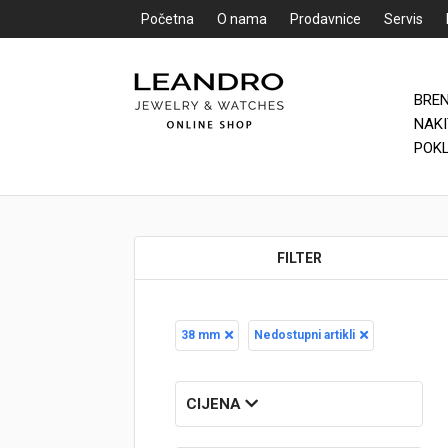
Početna
O nama
Prodavnice
Servis
BRE
Početna
NAK
POK
O nama
Prodavnice
FILTER
Servis
Kontakt
38 mm
Nedostupni artikli
Loyalty Club
Rate
CIJENA