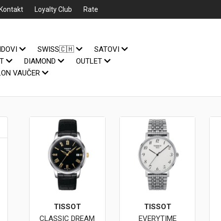
Kontakt
Loyalty Club
Rate
NDOVI
SWISS🇨🇭
SATOVI
IT
DIAMOND
OUTLET
LON VAUČER
TISSOT
TISSOT
CLASSIC DREAM
EVERYTIME