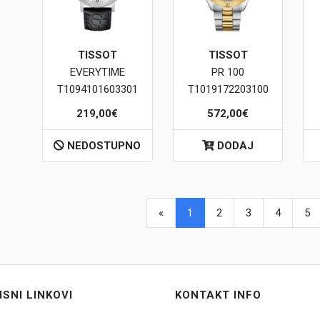
TISSOT
TISSOT
EVERYTIME
PR 100
T1094101603301
T1019172203100
219,00€
572,00€
NEDOSTUPNO
DODAJ
«
1
2
3
4
5
ISNI LINKOVI
KONTAKT INFO