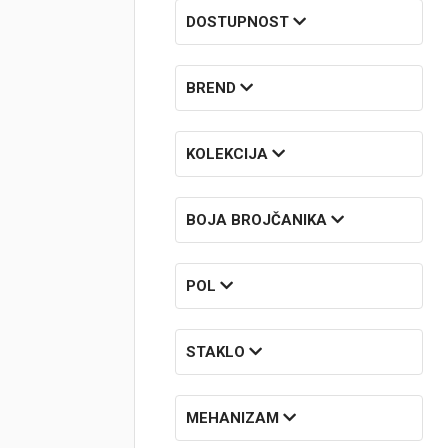
DOSTUPNOST
Brendovi
Swiss🇨🇭
BREND
Satovi
KOLEKCIJA
Nakit
BOJA BROJČANIKA
Diamond
Outlet
POL
POKLON VAUČER
STAKLO
Prijava
MEHANIZAM
Registracija